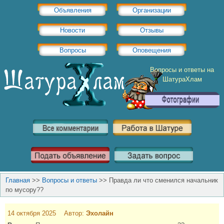
Объявления
Организации
Новости
Отзывы
Вопросы
Оповещения
Вопросы и ответы на
ШатураХлам
Главная
>>
Вопросы и ответы
>>
Правда ли что сменился начальник
по мусору??
14 октября 2025 Автор:
Эхолайн