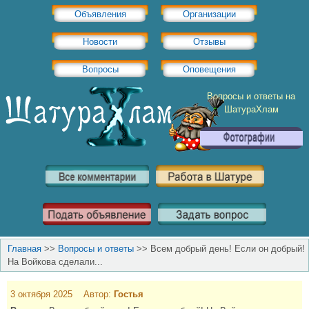
Объявления
Организации
Новости
Отзывы
Вопросы
Оповещения
Вопросы и ответы на
ШатураХлам
Главная
>>
Вопросы и ответы
>>
Всем добрый день! Если он добрый!
На Войкова сделали...
3 октября 2025 Автор:
Гостья