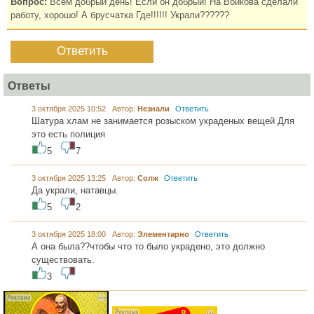
Вопрос:
Всем добрый день! Если он добрый! На Войкова сделали
работу, хорошо! А брусчатка Где!!!!!! Украли??????
Ответить
Ответы
3 октября 2025 10:52 Автор:
Незнали
Ответить
Шатура хлам не занимается розыском украденых вещей Для
это есть полиция
5
7
3 октября 2025 13:25 Автор:
Солж
Ответить
Да украли, натавцы.
5
2
3 октября 2025 18:00 Автор:
Элементарно
Ответить
А она была??чтобы что то было украдено, это должно
существовать.
3
...... .............
............. .............