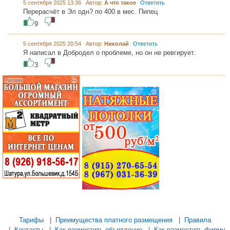
5 сентября 2025 13:36 Автор:
А что такое
Ответить
Перерасчёт в Эл одн? по 400 в мес. Пипец
9
5 сентября 2025 20:54 Автор:
Николай
Ответить
Я написал в Добродел о проблеме, но он не ревгирует.
3
...... .............
............. .............
............ ...................
............ ..................
.............. ........... .....
Тарифы
|
Преимущества платного размещения
|
Правила
|
Контакты
|
Как разместить объявление
|
Как разместить фирму