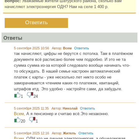
Вопрос:
Уважаемые жители Шатурского района, сколько вам
начисляют электроэнергия ОДН? Нам на селе 1 400 р.
Ответить
Ответы
5 сентября 2025 10:56 Автор:
Всем
Ответить
так начисляют, цифры не берутся с потолка. Там в платёжном
документе всё расписано более чем подробно. И это не та
сумма сумма из-за которой следовало вообще начинать что-
то обсуждать. В нашей семье настроен автоматический
платеж с карты - уже несколько лет никто особо не
заморачивается чтением каких-то платежек, квитанций,
штрафов итд. Это удобно - настройте сами, да забудьте.
1
24
5 сентября 2025 11:35 Автор:
Николай
Ответить
Всем,
А я пенсионер и считаю всё.Это незаконно.
20
1
5 сентября 2025 12:16 Автор:
Житель
Ответить
Всем,
ОДН это не личная электроэнергия, а общедомовая