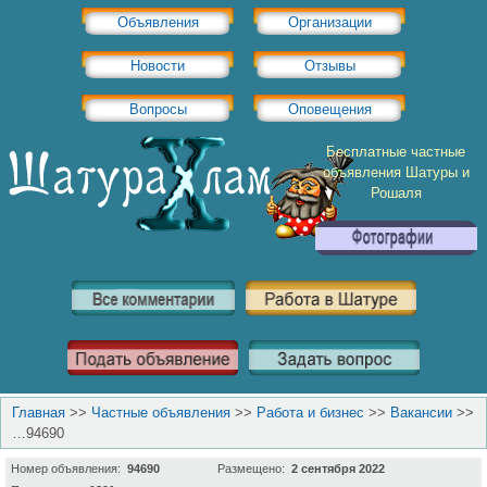
Объявления
Организации
Новости
Отзывы
Вопросы
Оповещения
Бесплатные частные
объявления Шатуры и
Рошаля
Главная
>>
Частные объявления
>>
Работа и бизнес
>>
Вакансии
>>
…94690
Номер объявления:
94690
Размещено:
2 сентября 2022