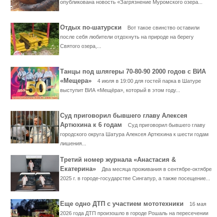
опубликована новость «Загрязнение Муромского озера...
Отдых по-шатурски
Вот такое свинство оставили
после себя любители отдохнуть на природе на берегу
Святого озера,...
Танцы под шлягеры 70-80-90 2000 годов с ВИА
«Мещера»
4 июля в 19:00 для гостей парка в Шатуре
выступит ВИА «Мещёра», который в этом году...
Суд приговорил бывшего главу Алексея
Артюхина к 6 годам
Суд приговорил бывшего главу
городского округа Шатура Алексея Артюхина к шести годам
лишения...
Третий номер журнала «Анастасия &
Екатерина»
Два месяца проживания в сентябре-октябре
2025 г. в городе-государстве Сингапур, а также посещение...
Еще одно ДТП с участием мототехники
16 мая
2026 года ДТП произошло в городе Рошаль на пересечении