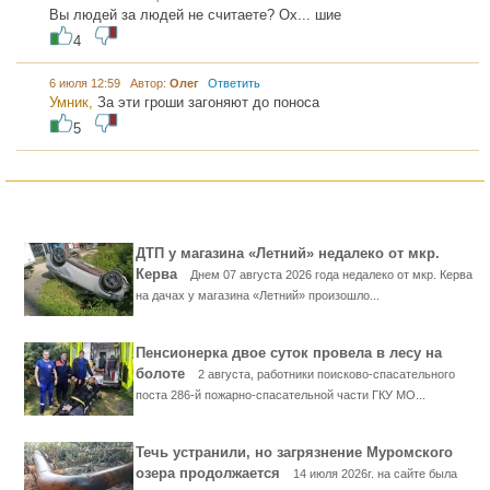
Вы людей за людей не считаете? Ох... шие
4
6 июля 12:59 Автор:
Олег
Ответить
Умник,
За эти гроши загоняют до поноса
5
ДТП у магазина «Летний» недалеко от мкр.
Керва
Днем 07 августа 2026 года недалеко от мкр. Керва
на дачах у магазина «Летний» произошло...
Пенсионерка двое суток провела в лесу на
болоте
2 августа, работники поисково-спасательного
поста 286-й пожарно-спасательной части ГКУ МО...
Течь устранили, но загрязнение Муромского
озера продолжается
14 июля 2026г. на сайте была