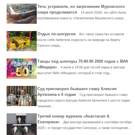
Течь устранили, но загрязнение Муромского
озера продолжается
14 июля 2026г. на сайте была
опубликована новость «Загрязнение Муромского озера...
Отдых по-шатурски
Вот такое свинство оставили
после себя любители отдохнуть на природе на берегу
Святого озера,...
Танцы под шлягеры 70-80-90 2000 годов с ВИА
«Мещера»
4 июля в 19:00 для гостей парка в Шатуре
выступит ВИА «Мещёра», который в этом году...
Суд приговорил бывшего главу Алексея
Артюхина к 6 годам
Суд приговорил бывшего главу
городского округа Шатура Алексея Артюхина к шести годам
лишения...
Третий номер журнала «Анастасия &
Екатерина»
Два месяца проживания в сентябре-октябре
2025 г. в городе-государстве Сингапур, а также посещение...