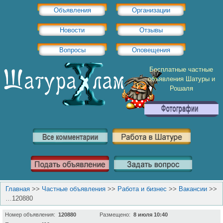
Объявления
Организации
Новости
Отзывы
Вопросы
Оповещения
Бесплатные частные
объявления Шатуры и
Рошаля
Главная
>>
Частные объявления
>>
Работа и бизнес
>>
Вакансии
>>
…120880
Номер объявления:
120880
Размещено:
8 июля 10:40