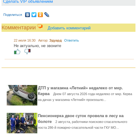
Сделать VIP объявлением
Поделиться
Комментарии
Добавить комментарий
22 июля 16:30 Автор:
Эдуард
Ответить
Не актуально, не звоните
ДТП у магазина «Летний» недалеко от мкр.
Керва
Днем 07 августа 2026 года недалеко от мкр. Керва
на дачах у магазина «Летний» произошло...
Пенсионерка двое суток провела в лесу на
болоте
2 августа, работники поисково-спасательного
поста 286-й пожарно-спасательной части ГКУ МО...