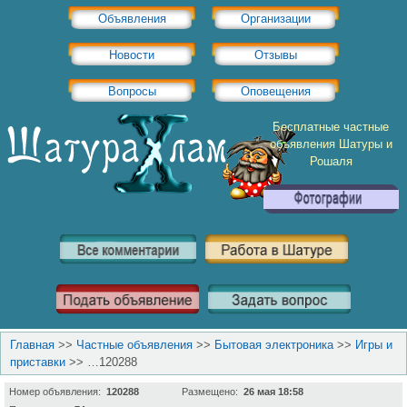
Объявления
Организации
Новости
Отзывы
Вопросы
Оповещения
Бесплатные частные
объявления Шатуры и
Рошаля
Главная
>>
Частные объявления
>>
Бытовая электроника
>>
Игры и
приставки
>>
…120288
Номер объявления:
120288
Размещено:
26 мая 18:58