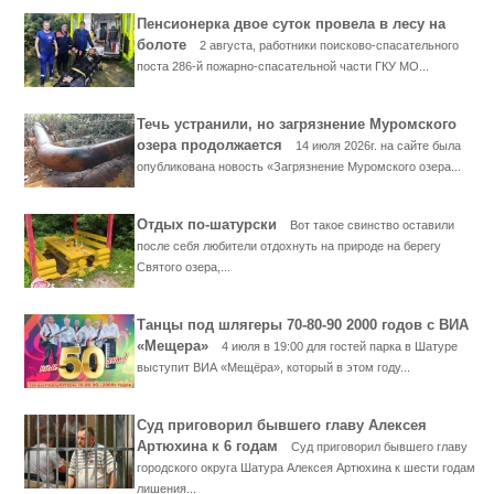
Пенсионерка двое суток провела в лесу на
болоте
2 августа, работники поисково-спасательного
поста 286-й пожарно-спасательной части ГКУ МО...
Течь устранили, но загрязнение Муромского
озера продолжается
14 июля 2026г. на сайте была
опубликована новость «Загрязнение Муромского озера...
Отдых по-шатурски
Вот такое свинство оставили
после себя любители отдохнуть на природе на берегу
Святого озера,...
Танцы под шлягеры 70-80-90 2000 годов с ВИА
«Мещера»
4 июля в 19:00 для гостей парка в Шатуре
выступит ВИА «Мещёра», который в этом году...
Суд приговорил бывшего главу Алексея
Артюхина к 6 годам
Суд приговорил бывшего главу
городского округа Шатура Алексея Артюхина к шести годам
лишения...