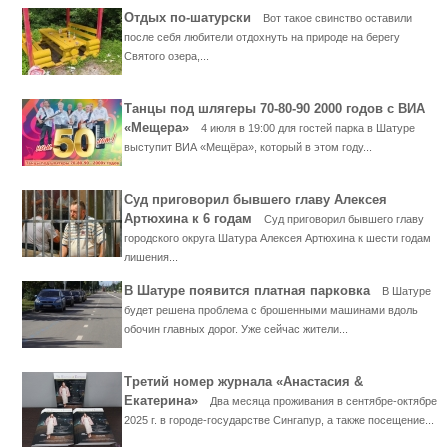
Отдых по-шатурски
Вот такое свинство оставили
после себя любители отдохнуть на природе на берегу
Святого озера,...
Танцы под шлягеры 70-80-90 2000 годов с ВИА
«Мещера»
4 июля в 19:00 для гостей парка в Шатуре
выступит ВИА «Мещёра», который в этом году...
Суд приговорил бывшего главу Алексея
Артюхина к 6 годам
Суд приговорил бывшего главу
городского округа Шатура Алексея Артюхина к шести годам
лишения...
В Шатуре появится платная парковка
В Шатуре
будет решена проблема с брошенными машинами вдоль
обочин главных дорог. Уже сейчас жители...
Третий номер журнала «Анастасия &
Екатерина»
Два месяца проживания в сентябре-октябре
2025 г. в городе-государстве Сингапур, а также посещение...