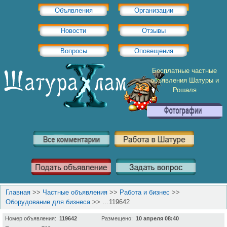
Объявления
Организации
Новости
Отзывы
Вопросы
Оповещения
Бесплатные частные
объявления Шатуры и
Рошаля
Главная
>>
Частные объявления
>>
Работа и бизнес
>>
Оборудование для бизнеса
>>
…119642
Номер объявления:
119642
Размещено:
10 апреля 08:40