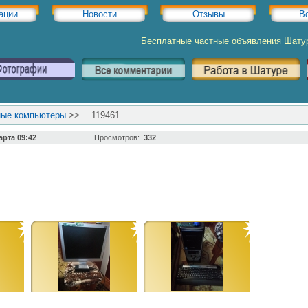
ации
Новости
Отзывы
В
Бесплатные частные объявления Шату
ные компьютеры
>>
…119461
арта 09:42
Просмотров:
332