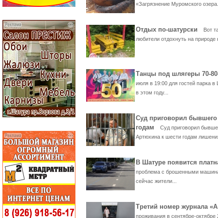
«Загрязнение Муромского озера.
Отдых по-шатурски
Вот т
любители отдохнуть на природе н
Танцы под шлягеры 70-80
июля в 19:00 для гостей парка 
в этом году...
Суд приговорил бывшего 
годам
Суд приговорил бывшег
Артюхина к шести годам лишения
В Шатуре появится плат
проблема с брошенными машинам
сейчас жители...
Третий номер журнала «
проживания в сентябре-октябре 2