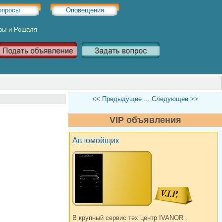
опросы
Оповещения
ры и Рошаля
<< Предыдущее
...
Следующее >>
VIP объявления
Автомойщик
В крупный сервис тех центр IVANOR .