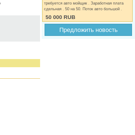
требуется авто мойщик . Заработная плата
у
сдельная . 50 на 50. Поток авто большой .
50 000 RUB
Предложить новость