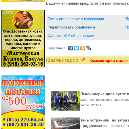
Вашему вниманию предлагается настольный к
Снять объявление с публикации
П
Редактировать объявление
П
Сделать VIP объявлением
Поделиться
Комментарии
Комментарии отклю
Пенсионерка двое суток 
работники поисково-спасательно
части ГКУ МО...
Течь устранили, но загря
продолжается
14 июля 202