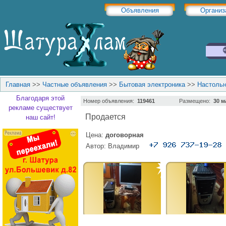
Объявления
Организ
Главная
>>
Частные объявления
>>
Бытовая электроника
>>
Настоль
Благодаря этой
Номер объявления:
119461
Размещено:
30 м
рекламе существует
Продается
наш сайт!
Цена:
договорная
Автор:
Владимир