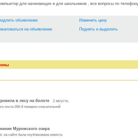
омпьютор для начинающих и для школьников , все вопросы по телефон
родлить объявление
Изменить цену
ожаловаться на объявление
Поднять и выделить
чены
провела в лесу на болоте
2 августа,
го поста 286-й пожарно-спасательной
знение Муромского озера
6г. на сайте была опубликована новость