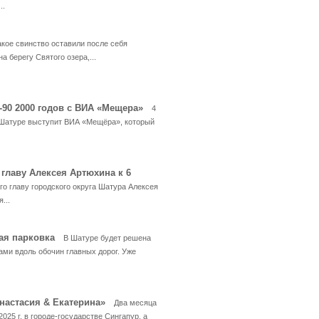
..
акое свинство оставили после себя
а берегу Святого озера,...
-90 2000 годов с ВИА «Мещера»
4
в Шатуре выступит ВИА «Мещёра», который
главу Алексея Артюхина к 6
о главу городского округа Шатура Алексея
...
ная парковка
В Шатуре будет решена
и вдоль обочин главных дорог. Уже
Анастасия & Екатерина»
Два месяца
025 г. в городе-государстве Сингапур, а