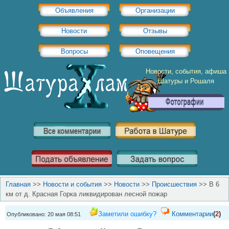
Объявления
Организации
Новости
Отзывы
Вопросы
Оповещения
Новости, события, афиша
Шатуры и Рошаля
Главная
>>
Новости и события
>>
Новости
>>
Происшествия
>>
В 6
км от д. Красная Горка ликвидирован лесной пожар
Заметили ошибку?
Комментарии
(
2
)
Опубликовано: 20 мая 08:51