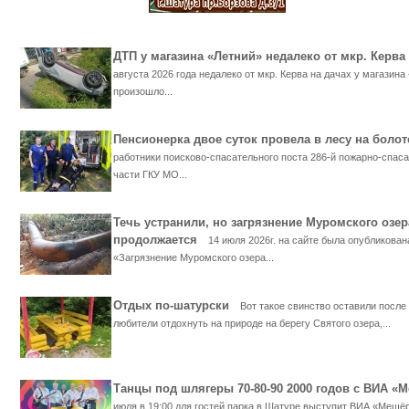
ДТП у магазина «Летний» недалеко от мкр. Кер
августа 2026 года недалеко от мкр. Керва на дачах у магазина
произошло...
Пенсионерка двое суток провела в лесу на бол
работники поисково-спасательного поста 286-й пожарно-спас
части ГКУ МО...
Течь устранили, но загрязнение Муромского озер
продолжается
14 июля 2026г. на сайте была опубликован
«Загрязнение Муромского озера...
Отдых по-шатурски
Вот такое свинство оставили после
любители отдохнуть на природе на берегу Святого озера,...
Танцы под шлягеры 70-80-90 2000 годов с ВИА 
июля в 19:00 для гостей парка в Шатуре выступит ВИА «Мещё