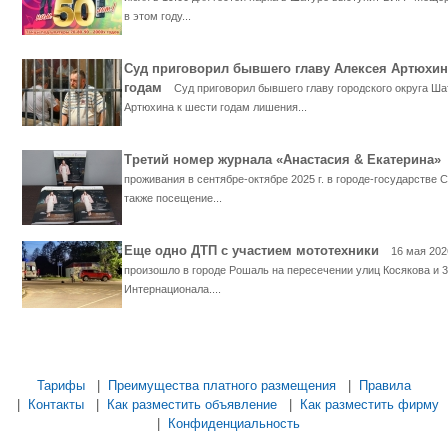
в этом году...
Суд приговорил бывшего главу Алексея Артюхин
годам
Суд приговорил бывшего главу городского округа Ша
Артюхина к шести годам лишения...
Третий номер журнала «Анастасия & Екатерина
проживания в сентябре-октябре 2025 г. в городе-государстве С
также посещение...
Еще одно ДТП с участием мототехники
16 мая 202
произошло в городе Рошаль на пересечении улиц Косякова и 3
Интернационала....
...... ............. ............. ............. ............ ................... ............ ...............
Тарифы
|
Преимущества платного размещения
|
Правила
|
Контакты
|
Как разместить объявление
|
Как разместить фирму
|
Конфиденциальность