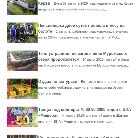
Керва
Днем 07 августа 2026 года недалеко от мкр. Керва
на дачах у магазина «Летний» произошло...
Пенсионерка двое суток провела в лесу на
болоте
2 августа, работники поисково-спасательного
поста 286-й пожарно-спасательной части ГКУ МО...
Течь устранили, но загрязнение Муромского
озера продолжается
14 июля 2026г. на сайте была
опубликована новость «Загрязнение Муромского озера...
Отдых по-шатурски
Вот такое свинство оставили
после себя любители отдохнуть на природе на берегу
Святого озера,...
Танцы под шлягеры 70-80-90 2000 годов с ВИА
«Мещера»
4 июля в 19:00 для гостей парка в Шатуре
выступит ВИА «Мещёра», который в этом году...
Суд приговорил бывшего главу Алексея