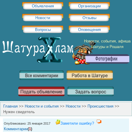
Объявления
Организации
Новости
Отзывы
Вопросы
Оповещения
Новости, события, афиша
Шатуры и Рошаля
Главная
>>
Новости и события
>>
Новости
>>
Происшествия
>>
Нужен свидетель
Заметили ошибку?
Опубликовано: 25 января 2017
Комментарии
(
1
)