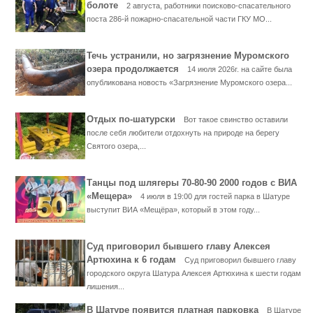
болоте
2 августа, работники поисково-спасательного
поста 286-й пожарно-спасательной части ГКУ МО...
Течь устранили, но загрязнение Муромского
озера продолжается
14 июля 2026г. на сайте была
опубликована новость «Загрязнение Муромского озера...
Отдых по-шатурски
Вот такое свинство оставили
после себя любители отдохнуть на природе на берегу
Святого озера,...
Танцы под шлягеры 70-80-90 2000 годов с ВИА
«Мещера»
4 июля в 19:00 для гостей парка в Шатуре
выступит ВИА «Мещёра», который в этом году...
Суд приговорил бывшего главу Алексея
Артюхина к 6 годам
Суд приговорил бывшего главу
городского округа Шатура Алексея Артюхина к шести годам
лишения...
В Шатуре появится платная парковка
В Шатуре