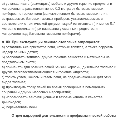
в) устанавливать (размещать) мебель и другие горючие предметы и
материалы на расстоянии менее 0,2 метра от бытовых газовых
приборов по горизонтали (за исключением бытовых газовых плит,
встраиваемых бытовых газовых приборов, устанавливаемых в
соответствии с технической документацией изготовителя) и менее 0,7
метра по вертикали (при нависании указанных предметов и
материалов над бытовыми газовыми приборами).
п. 80. При эксплуатации печного отопления запрещается:
а) оставлять без присмотра печи, которые топятся, а также поручать
надзор за ними детям;
б) располагать топливо, другие горючие вещества и материалы на
предтопочном листе;
в) применять для розжига печей бензин, керосин, дизельное топливо и
другие легковоспламеняющиеся и горючие жидкости;
г) топить углем, коксом и газом печи, не предназначенные для этих
видов топлива;
д) производить топку печей во время проведения в помещениях
собраний и других массовых мероприятий;
е) использовать вентиляционные и газовые каналы в качестве
дымоходов;
ж) перекаливать печи.
Отдел надзорной деятельности и профилактической работы