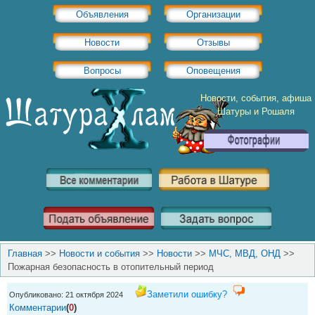
Объявления
Организации
Новости
Отзывы
Вопросы
Оповещения
Новости, события, афиша
Шатуры и Рошаля
Главная
>>
Новости и события
>>
Новости
>>
МЧС, МВД, ОНД
>>
Пожарная безопасность в отопительный период
Заметили ошибку?
Опубликовано: 21 октября 2024
Комментарии
(
0
)