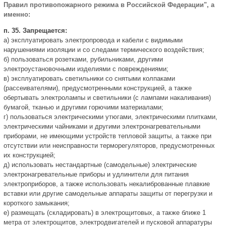
Правил противопожарного режима в Российской Федерации", а
именно:
п. 35. Запрещается:
а) эксплуатировать электропровода и кабели с видимыми
нарушениями изоляции и со следами термического воздействия;
б) пользоваться розетками, рубильниками, другими
электроустановочными изделиями с повреждениями;
в) эксплуатировать светильники со снятыми колпаками
(рассеивателями), предусмотренными конструкцией, а также
обертывать электролампы и светильники (с лампами накаливания)
бумагой, тканью и другими горючими материалами;
г) пользоваться электрическими утюгами, электрическими плитками,
электрическими чайниками и другими электронагревательными
приборами, не имеющими устройств тепловой защиты, а также при
отсутствии или неисправности терморегуляторов, предусмотренных
их конструкцией;
д) использовать нестандартные (самодельные) электрические
электронагревательные приборы и удлинители для питания
электроприборов, а также использовать некалиброванные плавкие
вставки или другие самодельные аппараты защиты от перегрузки и
короткого замыкания;
е) размещать (складировать) в электрощитовых, а также ближе 1
метра от электрощитов, электродвигателей и пусковой аппаратуры