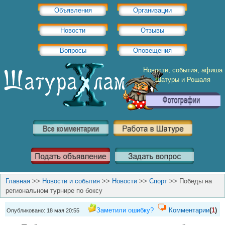
Объявления
Организации
Новости
Отзывы
Вопросы
Оповещения
Новости, события, афиша
Шатуры и Рошаля
Главная
>>
Новости и события
>>
Новости
>>
Спорт
>>
Победы на
региональном турнире по боксу
Заметили ошибку?
Комментарии
(
1
)
Опубликовано: 18 мая 20:55