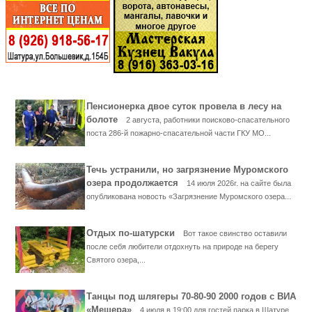
Пенсионерка двое суток провела в лесу на
болоте
2 августа, работники поисково-спасательного
поста 286-й пожарно-спасательной части ГКУ МО...
Течь устранили, но загрязнение Муромского
озера продолжается
14 июля 2026г. на сайте была
опубликована новость «Загрязнение Муромского озера...
Отдых по-шатурски
Вот такое свинство оставили
после себя любители отдохнуть на природе на берегу
Святого озера,...
Танцы под шлягеры 70-80-90 2000 годов с ВИА
«Мещера»
4 июля в 19:00 для гостей парка в Шатуре