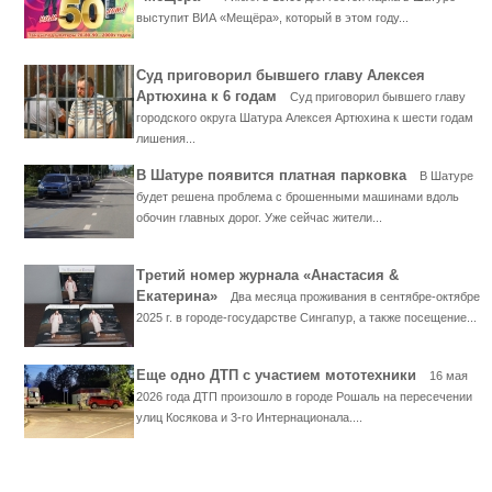
выступит ВИА «Мещёра», который в этом году...
Суд приговорил бывшего главу Алексея
Артюхина к 6 годам
Суд приговорил бывшего главу
городского округа Шатура Алексея Артюхина к шести годам
лишения...
В Шатуре появится платная парковка
В Шатуре
будет решена проблема с брошенными машинами вдоль
обочин главных дорог. Уже сейчас жители...
Третий номер журнала «Анастасия &
Екатерина»
Два месяца проживания в сентябре-октябре
2025 г. в городе-государстве Сингапур, а также посещение...
Еще одно ДТП с участием мототехники
16 мая
2026 года ДТП произошло в городе Рошаль на пересечении
улиц Косякова и 3-го Интернационала....
...... ............. ............. ............. ............ ................... ............
.................. .............. ........... .....