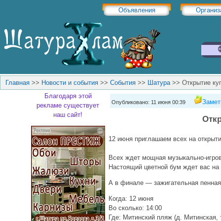
Объявления
Организ
Главная
>>
Новости и события
>>
События
>>
Шатура
>>
Открытие ку
Благодаря этой
Замет
Опубликовано: 11 июня 00:39
рекламе существует
наш сайт!
Откр
12 июня приглашаем всех на открыти
Всех ждет мощная музыкально-игрова
Настоящий цветной бум ждет вас на
А в финале — зажигательная пенная
Когда: 12 июня
Во сколько: 14:00
Где: Митинский пляж (д. Митинская,