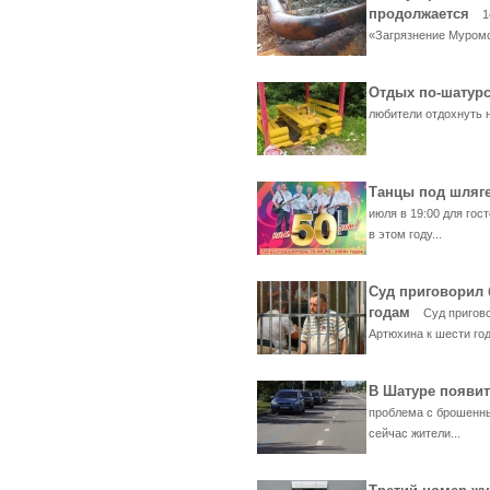
продолжается
1
«Загрязнение Муромск
Отдых по-шату
любители отдохнуть н
Танцы под шляге
июля в 19:00 для го
в этом году...
Суд приговорил 
годам
Суд пригово
Артюхина к шести год
В Шатуре появи
проблема с брошенны
сейчас жители...