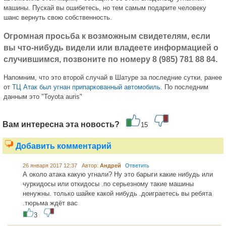
машины. Пускай вы ошибетесь, но тем самым подарите человеку
шанс вернуть свою собственность.
Огромная просьба к возможным свидетелям, если
вы что-нибудь видели или владеете информацией о
случившимся, позвоните по номеру 8 (985) 781 88 84.
Напомним, что это второй случай в Шатуре за последние сутки, ранее
от
ТЦ Атак был угнан припаркованный автомобиль.
По последним
данным это "Toyota auris"
Вам интересна эта новость?
15
Добавить комментарий
26 января 2017 12:37 Автор:
Андрей
Ответить
А около атака какую угнали? Ну это барыги какие нибудь или
чуркидосы или откидосы .по серьезному такие машины
ненужны. только шайке какой нибудь .доиграетесь вы ребята
.тюрьма ждёт вас
3