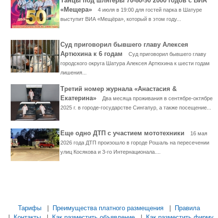
Танцы под шлягеры 70-80-90 2000 годов с ВИА
«Мещера»
4 июля в 19:00 для гостей парка в Шатуре
выступит ВИА «Мещёра», который в этом году...
Суд приговорил бывшего главу Алексея
Артюхина к 6 годам
Суд приговорил бывшего главу
городского округа Шатура Алексея Артюхина к шести годам
лишения...
Третий номер журнала «Анастасия &
Екатерина»
Два месяца проживания в сентябре-октябре
2025 г. в городе-государстве Сингапур, а также посещение...
Еще одно ДТП с участием мототехники
16 мая
2026 года ДТП произошло в городе Рошаль на пересечении
улиц Косякова и 3-го Интернационала....
...... ............. ............. ............. ............ ................... ............
.................. .............. ........... .....
Тарифы
|
Преимущества платного размещения
|
Правила
|
Контакты
|
Как разместить объявление
|
Как разместить фирму