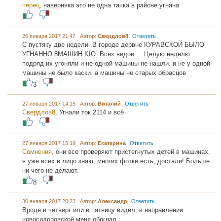
перец,
наверняка это не одна тачка в районе угнана
26 января 2017 21:47 Автор:
Свердлов8
Ответить
С пустяку две недели .В городе дервне КУРАВСКОЙ БЫЛО
УГНАННО 8МАШИН KIO. Всех видов ... Целую неделю
подряд их угоняли и не одной машины не нашли. и не у одной
машины не было каски. а машины не старых обрасцов
3
27 января 2017 14:15 Автор:
Виталий
Ответить
Свердлов8,
Угнали ток 2114 и всё
27 января 2017 15:19 Автор:
Екатерина
Ответить
Сомнения,
они все проверяют пристегнутых детей в машинах,
я уже всех в лицо знаю, многих фотки есть, достали! Больше
ни чего не делают.
8
30 января 2017 20:23 Автор:
Александр
Ответить
Вроде в четверг или в пятницу видел, в направлении
новосидоровской меня обогнал