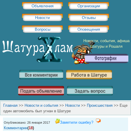
Объявления
Организации
Новости
Отзывы
Вопросы
Оповещения
Новости, события, афиша
Шатуры и Рошаля
Главная
>>
Новости и события
>>
Новости
>>
Происшествия
>>
Еще
один автомобиль был угнан в Шатуре
Заметили ошибку?
Опубликовано: 26 января 2017
Комментарии
(
18
)