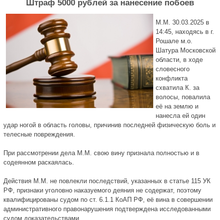
Штраф 5000 рублей за нанесение побоев
М.М. 30.03.2025 в
14:45, находясь в г.
Рошале м.о.
Шатура Московской
области, в ходе
словесного
конфликта
схватила К. за
волосы, повалила
её на землю и
нанесла ей один
удар ногой в область головы, причинив последней физическую боль и
телесные повреждения.
При рассмотрении дела М.М. свою вину признала полностью и в
содеянном раскаялась.
Действия М.М. не повлекли последствий, указанных в статье 115 УК
РФ, признаки уголовно наказуемого деяния не содержат, поэтому
квалифицированы судом по ст. 6.1.1 КоАП РФ, её вина в совершении
административного правонарушения подтверждена исследованными
судом доказательствами.