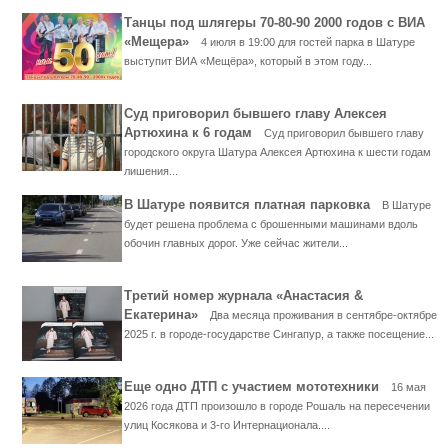
Танцы под шлягеры 70-80-90 2000 годов с ВИА
«Мещера»
4 июля в 19:00 для гостей парка в Шатуре
выступит ВИА «Мещёра», который в этом году...
Суд приговорил бывшего главу Алексея
Артюхина к 6 годам
Суд приговорил бывшего главу
городского округа Шатура Алексея Артюхина к шести годам
лишения...
В Шатуре появится платная парковка
В Шатуре
будет решена проблема с брошенными машинами вдоль
обочин главных дорог. Уже сейчас жители...
Третий номер журнала «Анастасия &
Екатерина»
Два месяца проживания в сентябре-октябре
2025 г. в городе-государстве Сингапур, а также посещение...
Еще одно ДТП с участием мототехники
16 мая
2026 года ДТП произошло в городе Рошаль на пересечении
улиц Косякова и 3-го Интернационала....