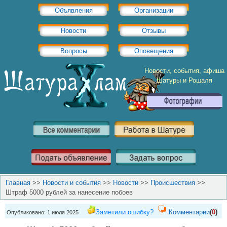
Объявления
Организации
Новости
Отзывы
Вопросы
Оповещения
Новости, события, афиша
Шатуры и Рошаля
Главная
>>
Новости и события
>>
Новости
>>
Происшествия
>>
Штраф 5000 рублей за нанесение побоев
Заметили ошибку?
Комментарии
(
0
)
Опубликовано: 1 июля 2025