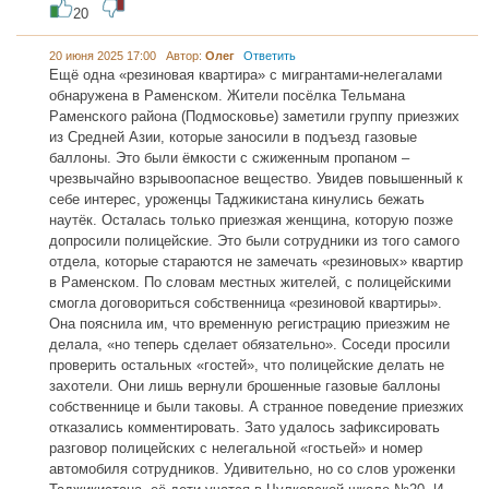
20
20 июня 2025 17:00 Автор:
Олег
Ответить
Ещё одна «резиновая квартира» с мигрантами-нелегалами
обнаружена в Раменском. Жители посёлка Тельмана
Раменского района (Подмосковье) заметили группу приезжих
из Средней Азии, которые заносили в подъезд газовые
баллоны. Это были ёмкости с сжиженным пропаном –
чрезвычайно взрывоопасное вещество. Увидев повышенный к
себе интерес, уроженцы Таджикистана кинулись бежать
наутёк. Осталась только приезжая женщина, которую позже
допросили полицейские. Это были сотрудники из того самого
отдела, которые стараются не замечать «резиновых» квартир
в Раменском. По словам местных жителей, с полицейскими
смогла договориться собственница «резиновой квартиры».
Она пояснила им, что временную регистрацию приезжим не
делала, «но теперь сделает обязательно». Соседи просили
проверить остальных «гостей», что полицейские делать не
захотели. Они лишь вернули брошенные газовые баллоны
собственнице и были таковы. А странное поведение приезжих
отказались комментировать. Зато удалось зафиксировать
разговор полицейских с нелегальной «гостьей» и номер
автомобиля сотрудников. Удивительно, но со слов уроженки