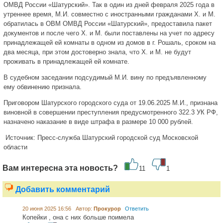
ОМВД России «Шатурский». Так в один из дней февраля 2025 года в
утреннее время, М.И. совместно с иностранными гражданами Х. и М.
обратилась в ОВМ ОМВД России «Шатурский», предоставила пакет
документов и после чего Х. и М. были поставлены на учет по адресу
принадлежащей ей комнаты в одном из домов в г. Рошаль, сроком на
два месяца, при этом достоверно знала, что Х. и М. не будут
проживать в принадлежащей ей комнате.
В судебном заседании подсудимый М.И. вину по предъявленному
ему обвинению признала.
Приговором Шатурского городского суда от 19.06.2025 М.И., признана
виновной в совершении преступления предусмотренного 322.3 УК РФ,
назначено наказание в виде штрафа в размере 10 000 рублей.
Источник:
Пресс-служба Шатурский городской суд Московской
области
Вам интересна эта новость?
11
1
Добавить комментарий
20 июня 2025 16:56 Автор:
Прокурор
Ответить
Копейки , она с них больше поимела