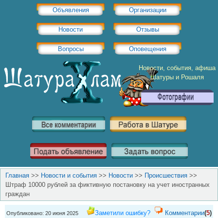
Объявления
Организации
Новости
Отзывы
Вопросы
Оповещения
Новости, события, афиша
Шатуры и Рошаля
Главная
>>
Новости и события
>>
Новости
>>
Происшествия
>>
Штраф 10000 рублей за фиктивную постановку на учет иностранных
граждан
Заметили ошибку?
Комментарии
(
5
)
Опубликовано: 20 июня 2025