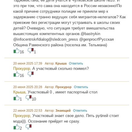
Таджикистана, её дети учатся в Чулковской школе №20. И
это при том, что сама она находится в России незаконно!По
какой причине сотрудники полиции не приняли мер к
задержанию странно ведущих себя мигрантов-нелегалов? Как
приезжие без регистрации могут устраивать в школы своих
детей? Очевидно, что ситуация требует вмешательства
вышестоящих компетентных органов.@bastrykin
@infocentrskrfdialog@sledcom_press @genprocrfРусская
Община Раменского района (поселка им. Тельмана)
16
1
20 июня 2025 17:39 Автор:
Крыша
Ответить
Прокурор,
А участковый сколько поимел?
16
20 июня 2025 20:28 Автор:
Прокурор
Ответить
Крыша,
Участковый 0 , имеет паспортный стол
1
10
22 июня 2025 22:53 Автор:
Знающий
Ответить
Прокурор,
Участковый знает свое дело. Пять рублей стоит
мзда))). Осознание прийдет не сразу.
2