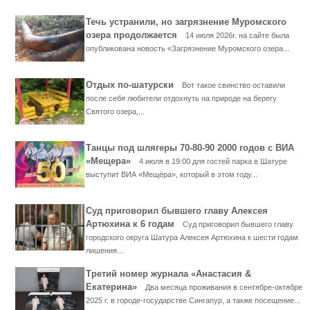
Течь устранили, но загрязнение Муромского
озера продолжается
14 июля 2026г. на сайте была
опубликована новость «Загрязнение Муромского озера...
Отдых по-шатурски
Вот такое свинство оставили
после себя любители отдохнуть на природе на берегу
Святого озера,...
Танцы под шлягеры 70-80-90 2000 годов с ВИА
«Мещера»
4 июля в 19:00 для гостей парка в Шатуре
выступит ВИА «Мещёра», который в этом году...
Суд приговорил бывшего главу Алексея
Артюхина к 6 годам
Суд приговорил бывшего главу
городского округа Шатура Алексея Артюхина к шести годам
лишения...
Третий номер журнала «Анастасия &
Екатерина»
Два месяца проживания в сентябре-октябре
2025 г. в городе-государстве Сингапур, а также посещение...