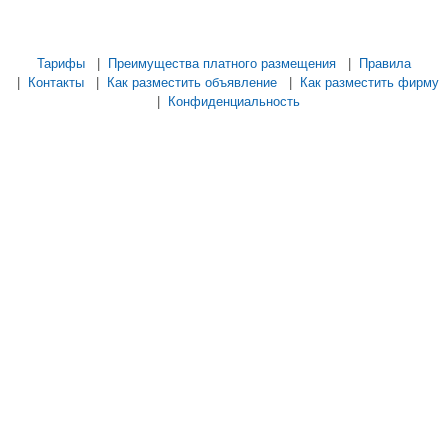
...... ............. ............. ............. ............ ................... ............ ...............
Тарифы
|
Преимущества платного размещения
|
Правила
|
Контакты
|
Как разместить объявление
|
Как разместить фирму
|
Конфиденциальность