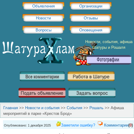
Объявления
Организации
Новости
Отзывы
Вопросы
Оповещения
Новости, события, афиша
Шатуры и Рошаля
Главная
>>
Новости и события
>>
События
>>
Рошаль
>>
Афиша
мероприятий в парке «Крестов Брод»
Заметили ошибку?
Комментарии
(
0
)
Опубликовано: 1 декабря 2025