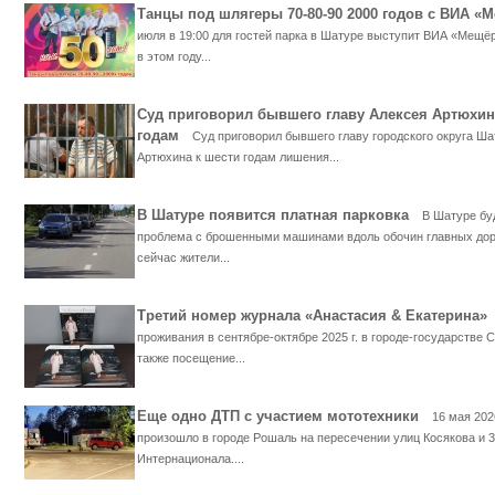
Танцы под шлягеры 70-80-90 2000 годов с ВИА 
июля в 19:00 для гостей парка в Шатуре выступит ВИА «Мещё
в этом году...
Суд приговорил бывшего главу Алексея Артюхин
годам
Суд приговорил бывшего главу городского округа Ша
Артюхина к шести годам лишения...
В Шатуре появится платная парковка
В Шатуре бу
проблема с брошенными машинами вдоль обочин главных дор
сейчас жители...
Третий номер журнала «Анастасия & Екатерина
проживания в сентябре-октябре 2025 г. в городе-государстве С
также посещение...
Еще одно ДТП с участием мототехники
16 мая 202
произошло в городе Рошаль на пересечении улиц Косякова и 3
Интернационала....