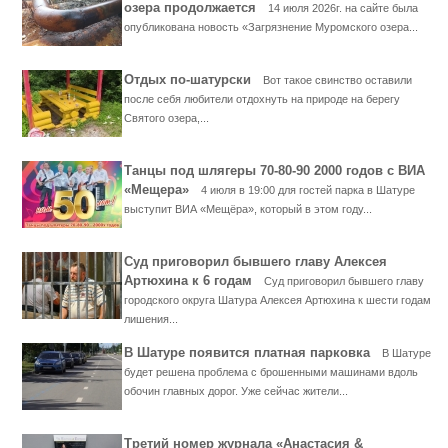
озера продолжается
14 июля 2026г. на сайте была
опубликована новость «Загрязнение Муромского озера...
Отдых по-шатурски
Вот такое свинство оставили
после себя любители отдохнуть на природе на берегу
Святого озера,...
Танцы под шлягеры 70-80-90 2000 годов с ВИА
«Мещера»
4 июля в 19:00 для гостей парка в Шатуре
выступит ВИА «Мещёра», который в этом году...
Суд приговорил бывшего главу Алексея
Артюхина к 6 годам
Суд приговорил бывшего главу
городского округа Шатура Алексея Артюхина к шести годам
лишения...
В Шатуре появится платная парковка
В Шатуре
будет решена проблема с брошенными машинами вдоль
обочин главных дорог. Уже сейчас жители...
Третий номер журнала «Анастасия &