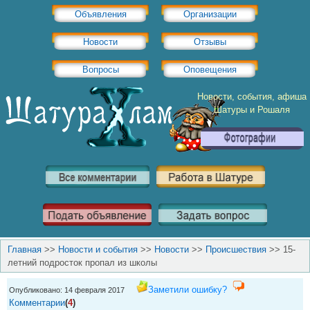
Объявления
Организации
Новости
Отзывы
Вопросы
Оповещения
Новости, события, афиша
Шатуры и Рошаля
Главная
>>
Новости и события
>>
Новости
>>
Происшествия
>>
15-
летний подросток пропал из школы
Заметили ошибку?
Опубликовано: 14 февраля 2017
Комментарии
(
4
)