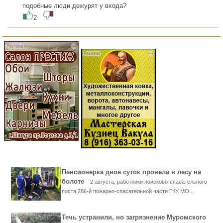
подобные люди дежурят у входа?
2
Пенсионерка двое суток провела в лесу на
болоте
2 августа, работники поисково-спасательного
поста 286-й пожарно-спасательной части ГКУ МО...
Течь устранили, но загрязнение Муромского