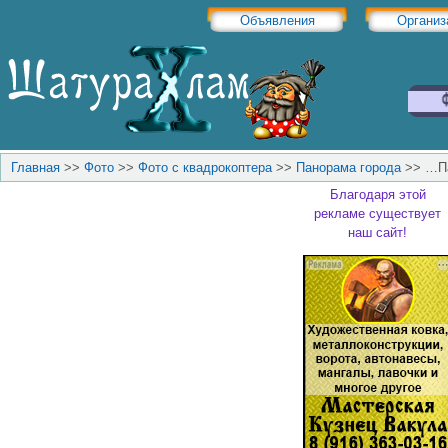
Объявления
Организ
Главная
>>
Фото
>>
Фото с квадрокоптера
>>
Панорама города
>>
…Па
Благодаря этой
рекламе существует
наш сайт!