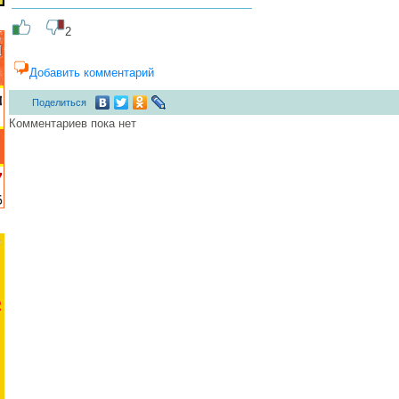
2
Добавить комментарий
Поделиться
Комментариев пока нет
...... ............. ............. ............. ............ ................... ............ ..............