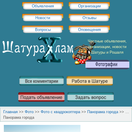
Объявления
Организации
Новости
Отзывы
Вопросы
Оповещения
Частные объявления,
организации, новости
Шатуры и Рошаля
Главная
>>
Фото
>>
Фото с квадрокоптера
>>
Панорама города
>>
…
Панорама города