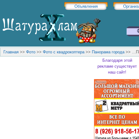
Объявления
Организ
Главная
>>
Фото
>>
Фото с квадрокоптера
>>
Панорама города
>>
…Па
Благодаря этой
рекламе существует
наш сайт!