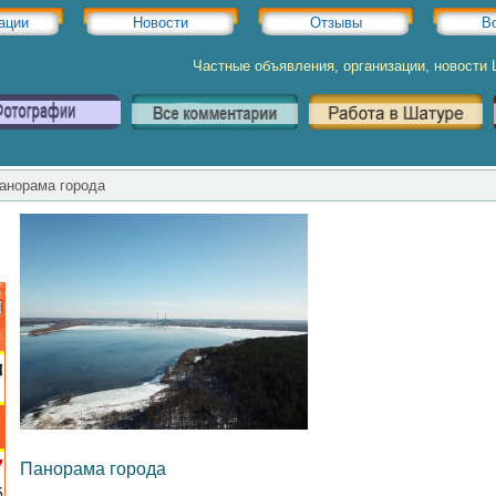
ации
Новости
Отзывы
В
Частные объявления, организации, новости
норама города
Панорама города