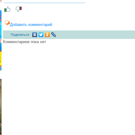
Добавить комментарий
Поделиться
Комментариев пока нет
...... ............. ............. ............. ............ ................... ............ ..............