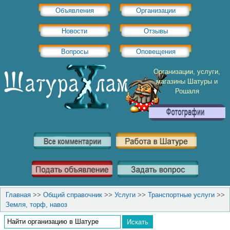
Объявления
Организации
Новости
Отзывы
Вопросы
Оповещения
Организации, услуги,
магазины Шатуры и
Рошаля
Главная
>>
Общий справочник
>>
Услуги
>>
Транспортные услуги
>>
Земля, торф, навоз