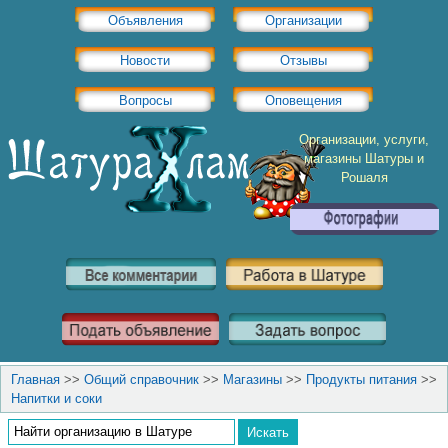
Объявления
Организации
Новости
Отзывы
Вопросы
Оповещения
Организации, услуги,
магазины Шатуры и
Рошаля
Главная
>>
Общий справочник
>>
Магазины
>>
Продукты питания
>>
Напитки и соки