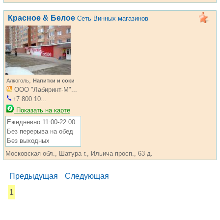
Красное & Белое
Сеть Винных магазинов
,
Алкоголь
Напитки и соки
ООО "Лабиринт-М"...
+7 800 10...
Показать на карте
Ежедневно 11:00-22:00
Без перерыва на обед
Без выходных
Московская обл., Шатура г., Ильича просп., 63 д.
Предыдущая
Следующая
1
...... ............. ............. ............. ............ ................... ............
.................. .............. ........... .....