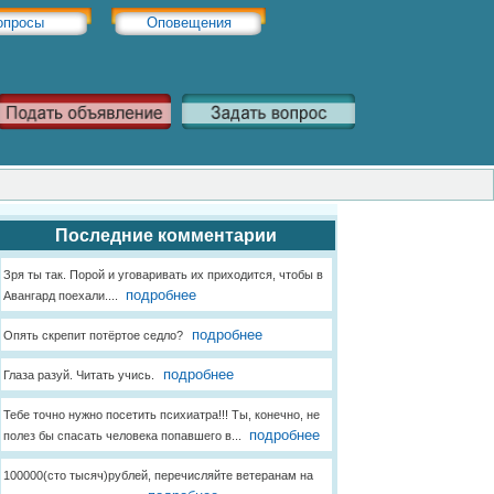
опросы
Оповещения
Последние комментарии
Зря ты так. Порой и уговаривать их приходится, чтобы в
подробнее
Авангард поехали....
подробнее
Опять скрепит потёртое седло?
подробнее
Глаза разуй. Читать учись.
Тебе точно нужно посетить психиатра!!! Ты, конечно, не
подробнее
полез бы спасать человека попавшего в...
100000(сто тысяч)рублей, перечисляйте ветеранам на