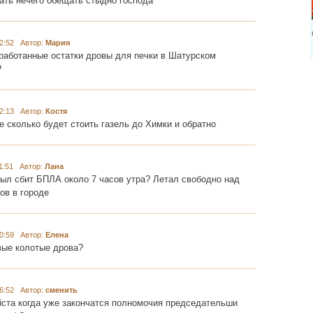
ать нечего обещать стыдно господа
2:52 Автор:
Мария
работанные остатки дровы для печки в Шатурском
?
2:13 Автор:
Костя
е сколько будет стоить газель до Химки и обратно
:51 Автор:
Лана
был сбит БПЛА около 7 часов утра? Летал свободно над
в в городе
0:59 Автор:
Елена
вые колотые дрова?
6:52 Автор:
сменить
ста когда уже закончатся полномочия председательши