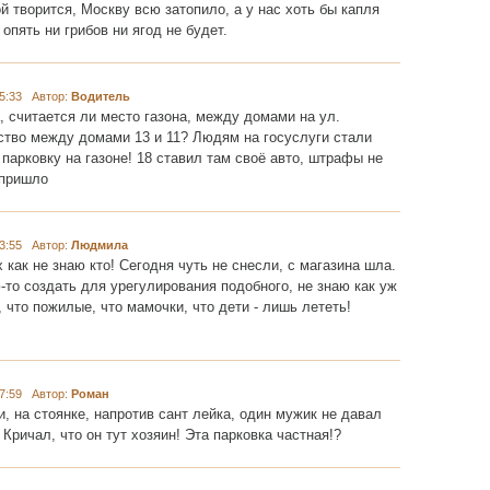
ой творится, Москву всю затопило, а у нас хоть бы капля
 опять ни грибов ни ягод не будет.
5:33 Автор:
Водитель
 считается ли место газона, между домами на ул.
ство между домами 13 и 11? Людям на госуслуги стали
парковку на газоне! 18 ставил там своё авто, штрафы не
-пришло
3:55 Автор:
Людмила
 как не знаю кто! Сегодня чуть не снесли, с магазина шла.
то создать для урегулирования подобного, не знаю как уж
, что пожилые, что мамочки, что дети - лишь лететь!
7:59 Автор:
Роман
и, на стоянке, напротив сант лейка, один мужик не давал
Кричал, что он тут хозяин! Эта парковка частная!?