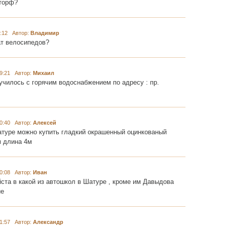
рторф?
:12 Автор:
Владимир
ат велосипедов?
9:21 Автор:
Михаил
училось с горячим водоснабжением по адресу : пр.
0:40 Автор:
Алексей
атуре можно купить гладкий окрашенный оцинкованый
м длина 4м
0:08 Автор:
Иван
ста в какой из автошкол в Шатуре , кроме им Давыдова
ие
1:57 Автор:
Александр