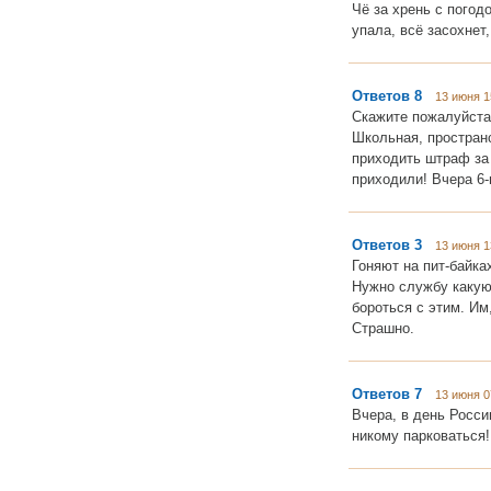
Чё за хрень с погод
упала, всё засохнет,
Ответов 8
13 июня 1
Скажите пожалуйста,
Школьная, простран
приходить штраф за 
приходили! Вчера 6
Ответов 3
13 июня 1
Гоняют на пит-байках
Нужно службу какую-
бороться с этим. Им
Страшно.
Ответов 7
13 июня 0
Вчера, в день Росси
никому парковаться! 