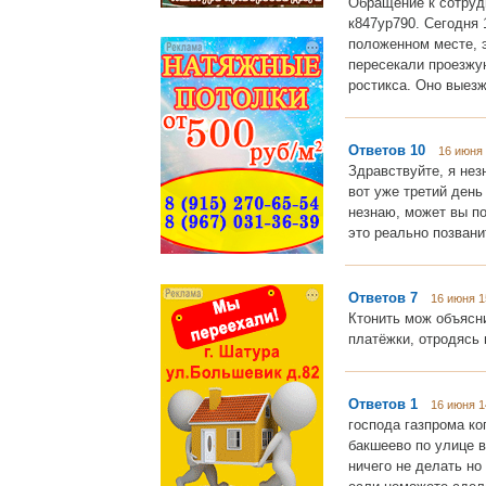
Обращение к сотруд
к847ур790. Сегодня 
положенном месте, э
пересекали проезжу
ростикса. Оно выезж
Ответов 10
16 июня 
Здравствуйте, я нез
вот уже третий день
незнаю, может вы п
это реально позвани
Ответов 7
16 июня 1
Ктонить мож объясн
платёжки, отродясь н
Ответов 1
16 июня 1
господа газпрома ког
бакшеево по улице 
ничего не делать но