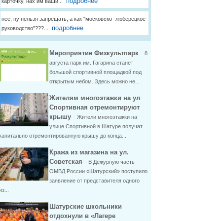
подробнее
карточку, нах им ваши...
нее, ну нельзя запрещать, а как "московско -люберецкое
подробнее
руководство"???...
Мероприятие Физкультпарк
8
августа парк им. Гагарина станет
большой спортивной площадкой под
открытым небом. Здесь можно не...
Жителям многоэтажки на ул
Спортивная отремонтируют
крышу
Жители многоэтажки на
улице Спортивной в Шатуре получат
капитально отремонтированную крышу до конца...
Кража из магазина на ул.
Советская
В Дежурную часть
ОМВД России «Шатурский» поступило
заявление от представителя одного
из...
Шатурские школьники
отдохнули в «Лагере