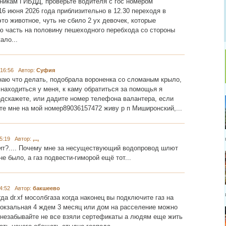
никам ГИБДД, проверьте водителя с гос номером
16 июня 2026 года приблизительно в 12.30 переходя в
то животное, чуть не сбило 2 ух девочек, которые
ю часть на половину пешеходного перебхода со стороны
ало...
16:56 Автор:
Суфия
наю что делать, подобрала вороненка со сломаным крыло,
 находиться у меня, к каму обратиться за помощья я
одскажете, или дадите номер телефона валантера, если
те мне на мой номер89036157472 живу р п Миширонский,...
5:19 Автор:
,..,
ит?.... Почему мне за несуществующий водопровод шлют
е было, а газ подвести-гиморой ещё тот...
4:52 Автор:
бакшеево
да dr.xf мосолбгаза когда наконец вы подключите газ на
вокзальная 4 ждем 3 месяц или дом на расселение можно
 незабывайте не все взяли сертефикаты а людям еще жить