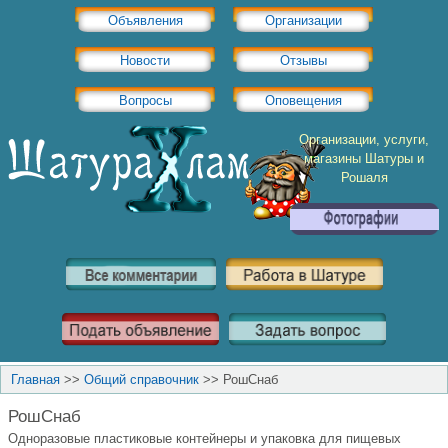
Объявления
Организации
Новости
Отзывы
Вопросы
Оповещения
Организации, услуги,
магазины Шатуры и
Рошаля
Главная
>>
Общий справочник
>>
РошСнаб
РошСнаб
Одноразовые пластиковые контейнеры и упаковка для пищевых