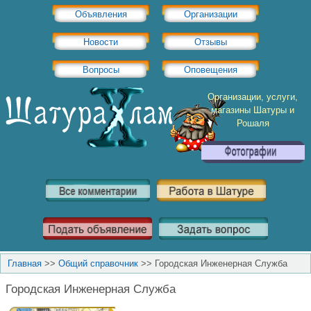
Объявления
Организации
Новости
Отзывы
Вопросы
Оповещения
Организации, услуги,
магазины Шатуры и
Рошаля
Главная
>>
Общий справочник
>>
Городская Инженерная Служба
Городская Инженерная Служба