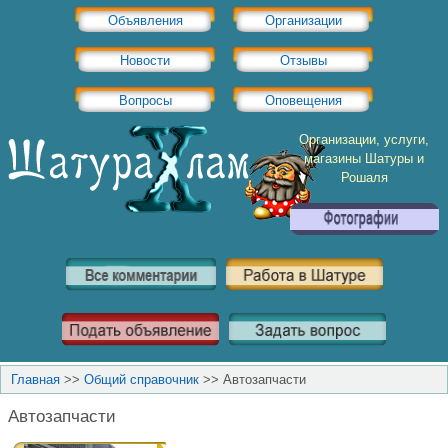
Объявления
Организации
Новости
Отзывы
Вопросы
Оповещения
Организации, услуги,
магазины Шатуры и
Рошаля
Главная
>>
Общий справочник
>>
Автозапчасти
Автозапчасти