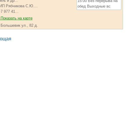
и др...
15:00 Без перерыва на
бель
ИП Рябчикова С.Ю....
обед Выходные вс
7 977 41...
Показать на карте
 Большевик ул., 82 д.
ющая
.... ............ ................... ............ .................. .............. ........... .....