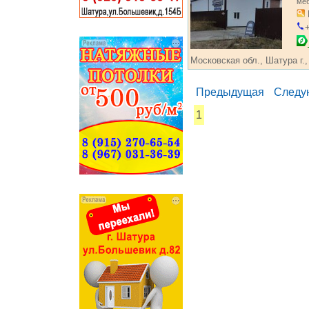
ме
+
Московская обл., Шатура г.,
Предыдущая
Следу
1
...... ............. ............. .........