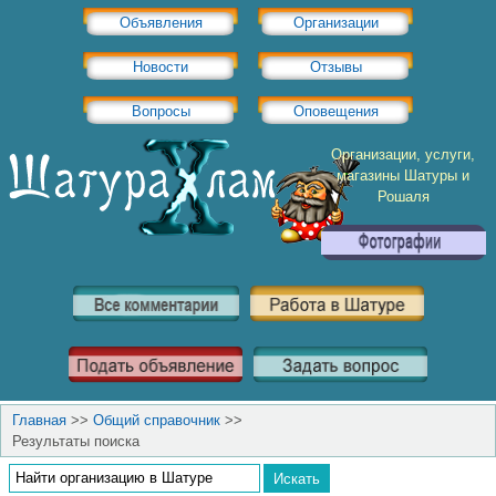
Объявления
Организации
Новости
Отзывы
Вопросы
Оповещения
Организации, услуги,
магазины Шатуры и
Рошаля
Главная
>>
Общий справочник
>>
Результаты поиска