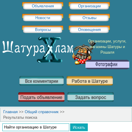
Объявления
Организации
Новости
Отзывы
Вопросы
Оповещения
Организации, услуги,
магазины Шатуры и
Рошаля
Главная
>>
Общий справочник
>>
Результаты поиска