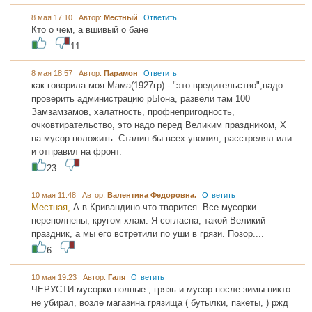
8 мая 17:10 Автор:
Местный
Ответить
Кто о чем, а вшивый о бане
11
8 мая 18:57 Автор:
Парамон
Ответить
как говорила моя Мама(1927гр) - "это вредительство",надо
проверить администрацию рЫона, развели там 100
Замзамзамов, халатность, профнепригодность,
очковтирательство, это надо перед Великим праздником, Х
на мусор положить. Сталин бы всех уволил, расстрелял или
и отправил на фронт.
23
10 мая 11:48 Автор:
Валентина Федоровна.
Ответить
Местная,
А в Кривандино что творится. Все мусорки
переполнены, кругом хлам. Я согласна, такой Великий
праздник, а мы его встретили по уши в грязи. Позор....
6
10 мая 19:23 Автор:
Галя
Ответить
ЧЕРУСТИ мусорки полные , грязь и мусор после зимы никто
не убирал, возле магазина грязища ( бутылки, пакеты, ) ржд