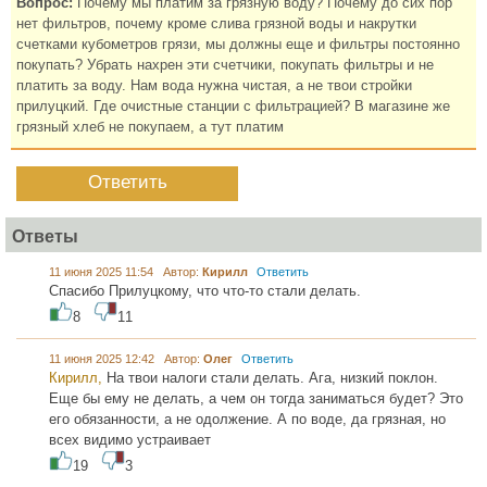
Вопрос:
Почему мы платим за грязную воду? Почему до сих пор
нет фильтров, почему кроме слива грязной воды и накрутки
счетками кубометров грязи, мы должны еще и фильтры постоянно
покупать? Убрать нахрен эти счетчики, покупать фильтры и не
платить за воду. Нам вода нужна чистая, а не твои стройки
прилуцкий. Где очистные станции с фильтрацией? В магазине же
грязный хлеб не покупаем, а тут платим
Ответить
Ответы
11 июня 2025 11:54 Автор:
Кирилл
Ответить
Спасибо Прилуцкому, что что-то стали делать.
8
11
11 июня 2025 12:42 Автор:
Олег
Ответить
Кирилл,
На твои налоги стали делать. Ага, низкий поклон.
Еще бы ему не делать, а чем он тогда заниматься будет? Это
его обязанности, а не одолжение. А по воде, да грязная, но
всех видимо устраивает
19
3