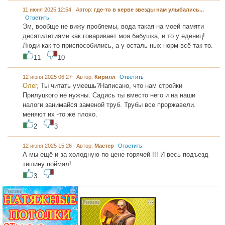
11 июня 2025 12:54 Автор:
где-то в керве звезды нам улыбались...
Ответить
Эм, вообще не вижу проблемы, вода такая на моей памяти
десятилетиями как говаривает моя бабушка, и то у едениц!
Люди как-то приспособились, а у осталь ных норм всё так-то.
11
10
12 июня 2025 06:27 Автор:
Кирилл
Ответить
Олег,
Ты читать умеешь?Написано, что нам стройки
Прилуцкого не нужны. Садись ты вместо него и на наши
налоги занимайся заменой труб. Трубы все проржавели.
меняют их -то же плохо.
2
3
12 июня 2025 15:26 Автор:
Мастер
Ответить
А мы ещё и за холодную по цене горячей !!! И весь подъезд
тишину поймал!
3
...... .............
............. .............
............ ...................
............ ..................