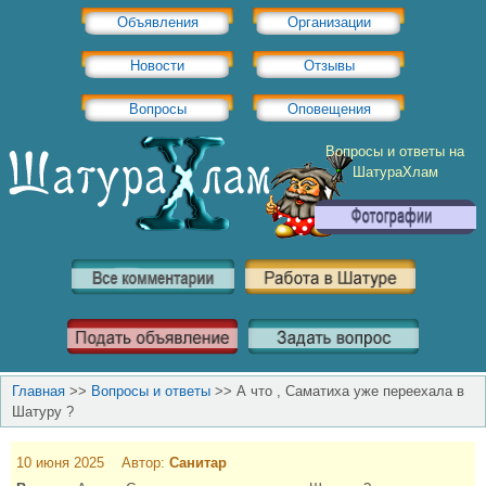
Объявления
Организации
Новости
Отзывы
Вопросы
Оповещения
Вопросы и ответы на
ШатураХлам
Главная
>>
Вопросы и ответы
>>
А что , Саматиха уже переехала в
Шатуру ?
10 июня 2025 Автор:
Санитар