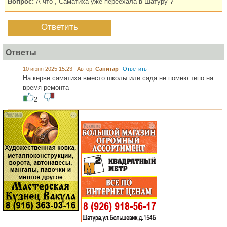
Вопрос:
А что , Саматиха уже переехала в Шатуру ?
Ответить
Ответы
10 июня 2025 15:23 Автор:
Санитар
Ответить
На керве саматиха вместо школы или сада не помню типо на
время ремонта
2
...... .............
............. .............
............ ...................
............ ..................
.............. ........... .....