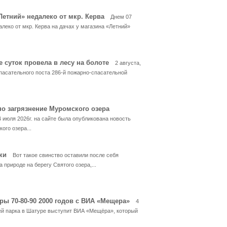
«Летний» недалеко от мкр. Керва
Днем 07
алеко от мкр. Керва на дачах у магазина «Летний»
е суток провела в лесу на болоте
2 августа,
пасательного поста 286-й пожарно-спасательной
но загрязнение Муромского озера
4 июля 2026г. на сайте была опубликована новость
ого озера...
ски
Вот такое свинство оставили после себя
 природе на берегу Святого озера,...
ры 70-80-90 2000 годов с ВИА «Мещера»
4
тей парка в Шатуре выступит ВИА «Мещёра», который