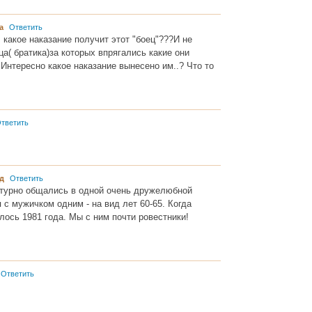
ка
Ответить
 какое наказание получит этот "боец"???И не
ца( братика)за которых впрягались какие они
Интересно какое наказание вынесено им..? Что то
тветить
рд
Ответить
турно общались в одной очень дружелюбной
 с мужичком одним - на вид лет 60-65. Когда
лось 1981 года. Мы с ним почти ровестники!
Ответить