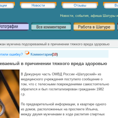
ации
Новости
Отзывы
В
Новости, события, афиша Шатуры 
жан мужчина подозреваемый в причинении тяжкого вреда здоровью
тили ошибку?
Комментарии
(
10
)
еваемый в причинении тяжкого вреда здоровью
В Дежурную часть ОМВД России «Шатурский» из
медицинского учреждения поступило сообщение о
том, что с телесными повреждениями самостоятельно
обратился и был госпитализирован гражданин 1982
г.р.
По предварительной информации, в квартире одного
из домов, расположенных на проспекте Ильича,
между двумя мужчинами в ходе распития спиртных