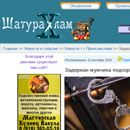
Объявления
Организ
Главная
>>
Новости и события
>>
Новости
>>
Происшествия
>>
Задер
Благодаря этой
Заме
Опубликовано: 5 сентября 2025
рекламе существует
наш сайт!
Задержан мужчина подозр