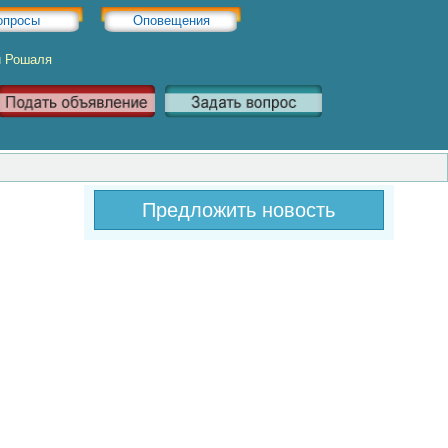
опросы
Оповещения
и Рошаля
Предложить новость