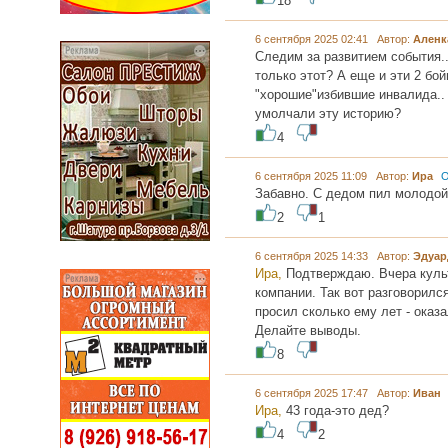
18
6 сентября 2025 02:41 Автор:
Ален
Следим за развитием события..
только этот? А еще и эти 2 бой
"хорошие"избившие инвалида.. 
умолчали эту историю?
4
6 сентября 2025 11:09 Автор:
Ира
О
Забавно. С дедом пил молодой
2
1
6 сентября 2025 14:33 Автор:
Эдуа
Ира,
Подтверждаю. Вчера куль
компании. Так вот разговорился
просил сколько ему лет - оказа
Делайте выводы.
8
6 сентября 2025 17:47 Автор:
Иван
Ира,
43 года-это дед?
4
2