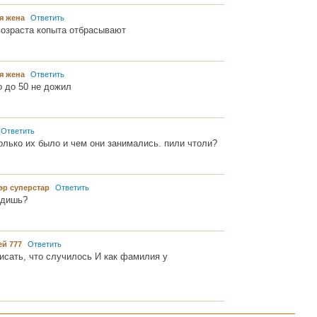
я жена
Ответить
возраста копыта отбрасывают
я жена
Ответить
о до 50 не дожил
Ответить
олько их было и чем они занимались. пили чтоли?
эр суперстар
Ответить
ядишь?
ей 777
Ответить
исать, что случилось И как фамилия у