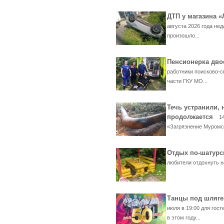
ДТП у магазина 
августа 2026 года нед
произошло...
Пенсионерка дво
работники поисково-с
части ГКУ МО...
Течь устранили, 
продолжается
1
«Загрязнение Муромск
Отдых по-шатур
любители отдохнуть на
Танцы под шляге
июля в 19:00 для гос
в этом году...