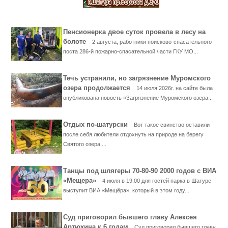
Пенсионерка двое суток провела в лесу на
болоте
2 августа, работники поисково-спасательного
поста 286-й пожарно-спасательной части ГКУ МО...
Течь устранили, но загрязнение Муромского
озера продолжается
14 июля 2026г. на сайте была
опубликована новость «Загрязнение Муромского озера...
Отдых по-шатурски
Вот такое свинство оставили
после себя любители отдохнуть на природе на берегу
Святого озера,...
Танцы под шлягеры 70-80-90 2000 годов с ВИА
«Мещера»
4 июля в 19:00 для гостей парка в Шатуре
выступит ВИА «Мещёра», который в этом году...
Суд приговорил бывшего главу Алексея
Артюхина к 6 годам
Суд приговорил бывшего главу