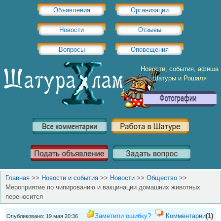
Объявления
Организации
Новости
Отзывы
Вопросы
Оповещения
Новости, события, афиша
Шатуры и Рошаля
Главная
>>
Новости и события
>>
Новости
>>
Общество
>>
Мероприятие по чипированию и вакцинации домашних животных
переносится
Заметили ошибку?
Комментарии
(
1
)
Опубликовано: 19 мая 20:36