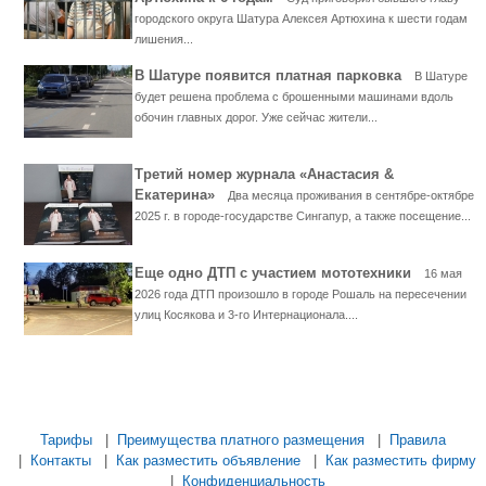
городского округа Шатура Алексея Артюхина к шести годам
лишения...
В Шатуре появится платная парковка
В Шатуре
будет решена проблема с брошенными машинами вдоль
обочин главных дорог. Уже сейчас жители...
Третий номер журнала «Анастасия &
Екатерина»
Два месяца проживания в сентябре-октябре
2025 г. в городе-государстве Сингапур, а также посещение...
Еще одно ДТП с участием мототехники
16 мая
2026 года ДТП произошло в городе Рошаль на пересечении
улиц Косякова и 3-го Интернационала....
...... ............. ............. ............. ............ ................... ............
.................. .............. ........... .....
Тарифы
|
Преимущества платного размещения
|
Правила
|
Контакты
|
Как разместить объявление
|
Как разместить фирму
|
Конфиденциальность