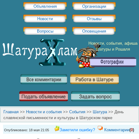
Объявления
Организации
Новости
Отзывы
Вопросы
Оповещения
Новости, события, афиша
Шатуры и Рошаля
Главная
>>
Новости и события
>>
События
>>
Шатура
>>
День
славянской письменности и культуры в Шатурском парке
Заметили ошибку?
Комментарии
(
0
)
Опубликовано: 18 мая 21:05