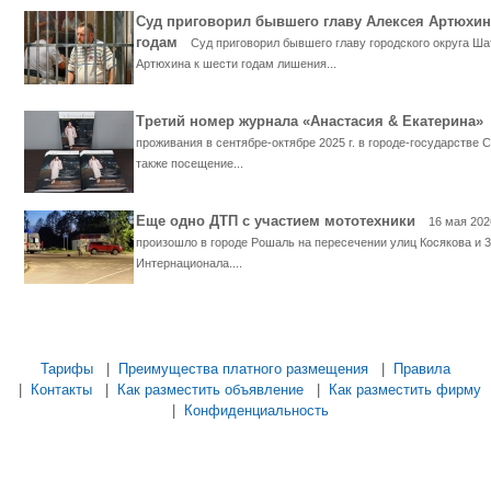
Суд приговорил бывшего главу Алексея Артюхин
годам
Суд приговорил бывшего главу городского округа Ша
Артюхина к шести годам лишения...
Третий номер журнала «Анастасия & Екатерина
проживания в сентябре-октябре 2025 г. в городе-государстве С
также посещение...
Еще одно ДТП с участием мототехники
16 мая 202
произошло в городе Рошаль на пересечении улиц Косякова и 3
Интернационала....
...... ............. ............. ............. ............ ................... ............ ...............
Тарифы
|
Преимущества платного размещения
|
Правила
|
Контакты
|
Как разместить объявление
|
Как разместить фирму
|
Конфиденциальность