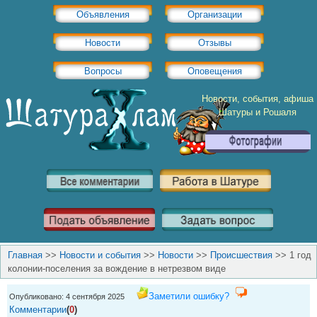
Объявления
Организации
Новости
Отзывы
Вопросы
Оповещения
Новости, события, афиша
Шатуры и Рошаля
Главная
>>
Новости и события
>>
Новости
>>
Происшествия
>>
1 год
колонии-поселения за вождение в нетрезвом виде
Заметили ошибку?
Опубликовано: 4 сентября 2025
Комментарии
(
0
)