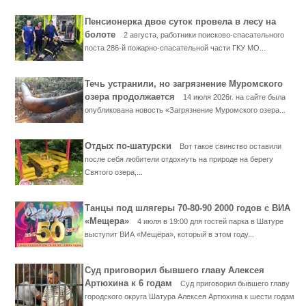
Пенсионерка двое суток провела в лесу на
болоте
2 августа, работники поисково-спасательного
поста 286-й пожарно-спасательной части ГКУ МО...
Течь устранили, но загрязнение Муромского
озера продолжается
14 июля 2026г. на сайте была
опубликована новость «Загрязнение Муромского озера...
Отдых по-шатурски
Вот такое свинство оставили
после себя любители отдохнуть на природе на берегу
Святого озера,...
Танцы под шлягеры 70-80-90 2000 годов с ВИА
«Мещера»
4 июля в 19:00 для гостей парка в Шатуре
выступит ВИА «Мещёра», который в этом году...
Суд приговорил бывшего главу Алексея
Артюхина к 6 годам
Суд приговорил бывшего главу
городского округа Шатура Алексея Артюхина к шести годам