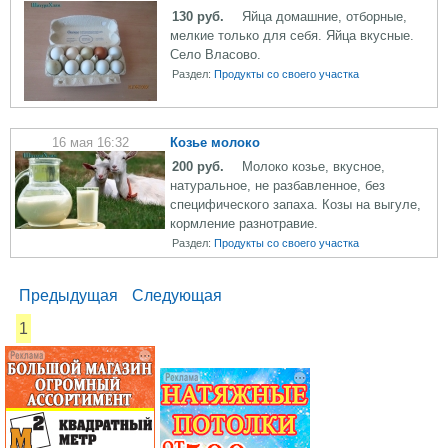
130 руб.
Яйца домашние, отборные,
мелкие только для себя. Яйца вкусные.
Село Власово.
Раздел:
Продукты со своего участка
16 мая 16:32
Козье молоко
200 руб.
Молоко козье, вкусное,
натуральное, не разбавленное, без
специфического запаха. Козы на выгуле,
кормление разнотравие.
Раздел:
Продукты со своего участка
Предыдущая
Следующая
1
...... .............
............. .............
............ ...................
............ ..................
.............. ........... .....