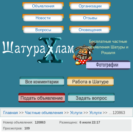
Объявления
Организации
Новости
Отзывы
Вопросы
Оповещения
Бесплатные частные
объявления Шатуры и
Рошаля
Главная
>>
Частные объявления
>>
Услуги
>>
Услуги
>>
…120863
Номер объявления:
120863
Размещено:
6 июля 22:17
Просмотров:
109