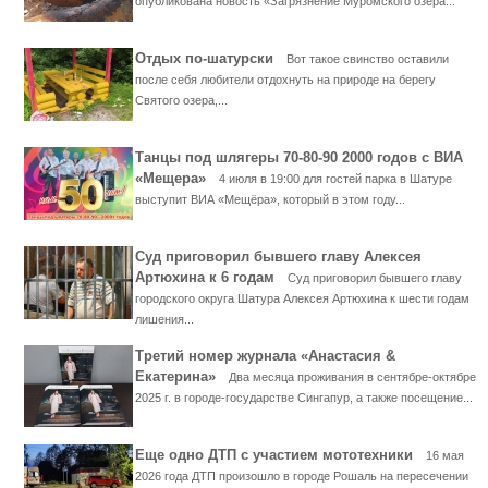
опубликована новость «Загрязнение Муромского озера...
Отдых по-шатурски
Вот такое свинство оставили
после себя любители отдохнуть на природе на берегу
Святого озера,...
Танцы под шлягеры 70-80-90 2000 годов с ВИА
«Мещера»
4 июля в 19:00 для гостей парка в Шатуре
выступит ВИА «Мещёра», который в этом году...
Суд приговорил бывшего главу Алексея
Артюхина к 6 годам
Суд приговорил бывшего главу
городского округа Шатура Алексея Артюхина к шести годам
лишения...
Третий номер журнала «Анастасия &
Екатерина»
Два месяца проживания в сентябре-октябре
2025 г. в городе-государстве Сингапур, а также посещение...
Еще одно ДТП с участием мототехники
16 мая
2026 года ДТП произошло в городе Рошаль на пересечении