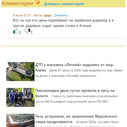
Комментарии
Добавить комментарий
9 июля 01:07 Автор:
Царь
Ответить
Вот он ска кто цены перебивает на перевозки дормоед и в
трусах дырявых ходит одним слово я Алеша
1
1
ДТП у магазина «Летний» недалеко от мкр.
Керва
Днем 07 августа 2026 года недалеко от мкр. Керва
на дачах у магазина «Летний» произошло...
Пенсионерка двое суток провела в лесу на
болоте
2 августа, работники поисково-спасательного
поста 286-й пожарно-спасательной части ГКУ МО...
Течь устранили, но загрязнение Муромского
озера продолжается
14 июля 2026г. на сайте была