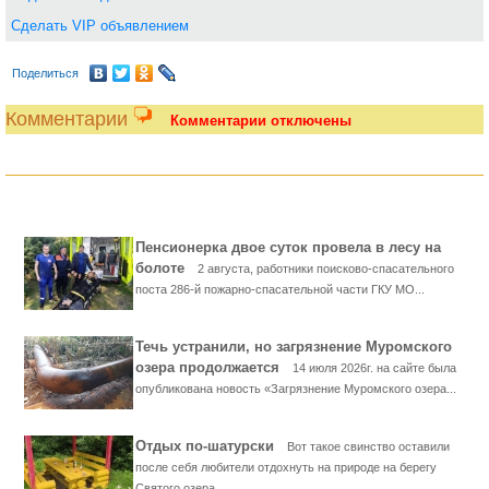
Сделать VIP объявлением
Поделиться
Комментарии
Комментарии отключены
Пенсионерка двое суток провела в лесу на
болоте
2 августа, работники поисково-спасательного
поста 286-й пожарно-спасательной части ГКУ МО...
Течь устранили, но загрязнение Муромского
озера продолжается
14 июля 2026г. на сайте была
опубликована новость «Загрязнение Муромского озера...
Отдых по-шатурски
Вот такое свинство оставили
после себя любители отдохнуть на природе на берегу
Святого озера,...