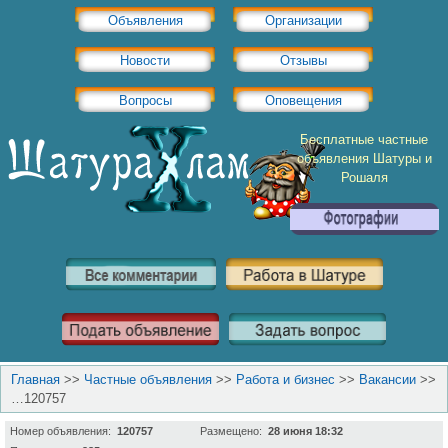
Объявления
Организации
Новости
Отзывы
Вопросы
Оповещения
Бесплатные частные
объявления Шатуры и
Рошаля
Главная
>>
Частные объявления
>>
Работа и бизнес
>>
Вакансии
>>
…120757
Номер объявления:
120757
Размещено:
28 июня 18:32