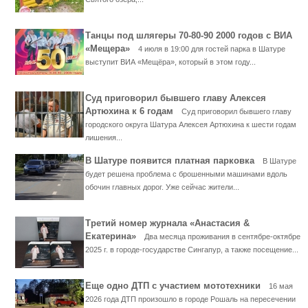
Танцы под шлягеры 70-80-90 2000 годов с ВИА
«Мещера»
4 июля в 19:00 для гостей парка в Шатуре
выступит ВИА «Мещёра», который в этом году...
Суд приговорил бывшего главу Алексея
Артюхина к 6 годам
Суд приговорил бывшего главу
городского округа Шатура Алексея Артюхина к шести годам
лишения...
В Шатуре появится платная парковка
В Шатуре
будет решена проблема с брошенными машинами вдоль
обочин главных дорог. Уже сейчас жители...
Третий номер журнала «Анастасия &
Екатерина»
Два месяца проживания в сентябре-октябре
2025 г. в городе-государстве Сингапур, а также посещение...
Еще одно ДТП с участием мототехники
16 мая
2026 года ДТП произошло в городе Рошаль на пересечении