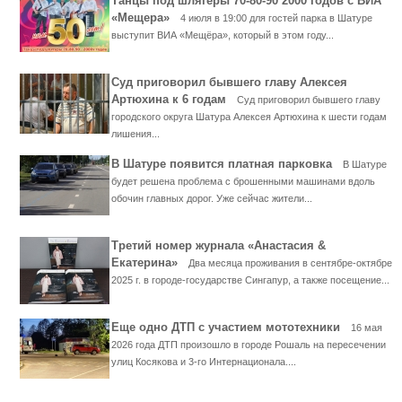
Танцы под шлягеры 70-80-90 2000 годов с ВИА
«Мещера»
4 июля в 19:00 для гостей парка в Шатуре
выступит ВИА «Мещёра», который в этом году...
Суд приговорил бывшего главу Алексея
Артюхина к 6 годам
Суд приговорил бывшего главу
городского округа Шатура Алексея Артюхина к шести годам
лишения...
В Шатуре появится платная парковка
В Шатуре
будет решена проблема с брошенными машинами вдоль
обочин главных дорог. Уже сейчас жители...
Третий номер журнала «Анастасия &
Екатерина»
Два месяца проживания в сентябре-октябре
2025 г. в городе-государстве Сингапур, а также посещение...
Еще одно ДТП с участием мототехники
16 мая
2026 года ДТП произошло в городе Рошаль на пересечении
улиц Косякова и 3-го Интернационала....