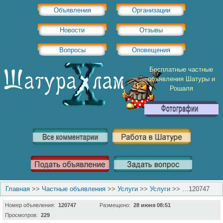
Объявления
Организации
Новости
Отзывы
Вопросы
Оповещения
Бесплатные частные
объявления Шатуры и
Рошаля
Главная
>>
Частные объявления
>>
Услуги
>>
Услуги
>>
…120747
Номер объявления:
120747
Размещено:
28 июня 08:51
Просмотров:
229