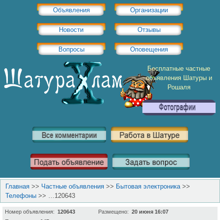
Объявления
Организации
Новости
Отзывы
Вопросы
Оповещения
Бесплатные частные
объявления Шатуры и
Рошаля
Главная
>>
Частные объявления
>>
Бытовая электроника
>>
Телефоны
>>
…120643
Номер объявления:
120643
Размещено:
20 июня 16:07