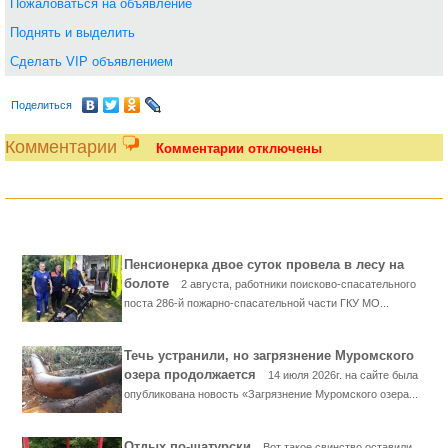
Пожаловаться на объявление
Поднять и выделить
Сделать VIP объявлением
Поделиться
Комментарии
Комментарии отключены
Пенсионерка двое суток провела в лесу на
болоте
2 августа, работники поисково-спасательного
поста 286-й пожарно-спасательной части ГКУ МО...
Течь устранили, но загрязнение Муромского
озера продолжается
14 июля 2026г. на сайте была
опубликована новость «Загрязнение Муромского озера...
Отдых по-шатурски
Вот такое свинство оставили