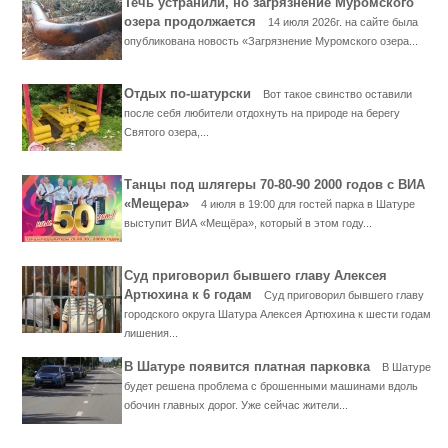
Течь устранили, но загрязнение Муромского
озера продолжается
14 июля 2026г. на сайте была
опубликована новость «Загрязнение Муромского озера...
Отдых по-шатурски
Вот такое свинство оставили
после себя любители отдохнуть на природе на берегу
Святого озера,...
Танцы под шлягеры 70-80-90 2000 годов с ВИА
«Мещера»
4 июля в 19:00 для гостей парка в Шатуре
выступит ВИА «Мещёра», который в этом году...
Суд приговорил бывшего главу Алексея
Артюхина к 6 годам
Суд приговорил бывшего главу
городского округа Шатура Алексея Артюхина к шести годам
лишения...
В Шатуре появится платная парковка
В Шатуре
будет решена проблема с брошенными машинами вдоль
обочин главных дорог. Уже сейчас жители...