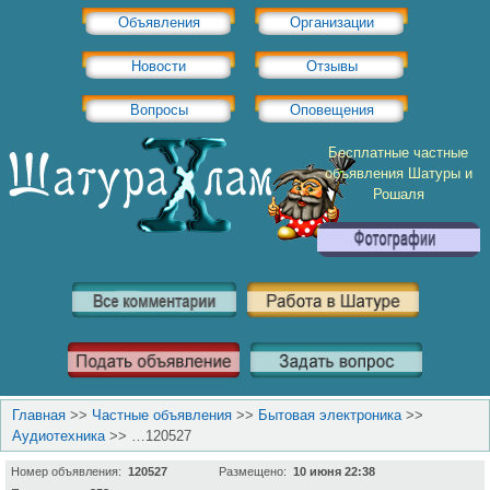
Объявления
Организации
Новости
Отзывы
Вопросы
Оповещения
Бесплатные частные
объявления Шатуры и
Рошаля
Главная
>>
Частные объявления
>>
Бытовая электроника
>>
Аудиотехника
>>
…120527
Номер объявления:
120527
Размещено:
10 июня 22:38