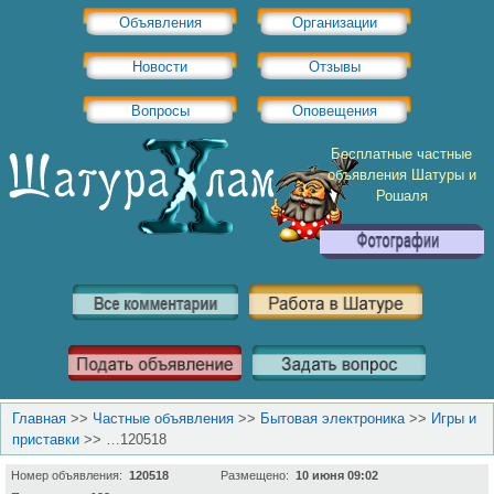
Объявления
Организации
Новости
Отзывы
Вопросы
Оповещения
Бесплатные частные
объявления Шатуры и
Рошаля
Главная
>>
Частные объявления
>>
Бытовая электроника
>>
Игры и
приставки
>>
…120518
Номер объявления:
120518
Размещено:
10 июня 09:02