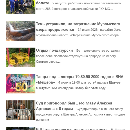
болоте
2 августа, работники поисково-спасательного
поста 286-й пожарно-спасательной части ГКУ МО...
Течь устранили, но загрязнение Муромского
озера продолжается
14 июля 2026г. на сайте была
опубликована новость «Загрязнение Муромского озера...
Отдых по-шатурски
Вот такое свинство оставили
после себя любители отдохнуть на природе на берегу
Святого озера,...
Танцы под шлягеры 70-80-90 2000 годов с ВИА
«Мещера»
4 июля в 19:00 для гостей парка в Шатуре
выступит ВИА «Мещёра», который в этом году...
Суд приговорил бывшего главу Алексея
Артюхина к 6 годам
Суд приговорил бывшего главу
городского округа Шатура Алексея Артюхина к шести годам
лишения...
В Шатуре появится платная парковка
В Шатуре