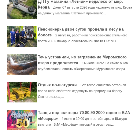
ДТП у магазина «Летний» недалеко от мкр.
Керва
Днем 07 августа 2026 года недалеко от мкр. Керва
на дачах у магазина «Летний» произошло...
Пенсионерка двое суток провела в лесу на
болоте
2 августа, работники поисково-спасательного
поста 286-й пожарно-спасательной части ГКУ МО...
Течь устранили, но загрязнение Муромского
озера продолжается
14 июля 2026г. на сайте была
опубликована новость «Загрязнение Муромского озера...
Отдых по-шатурски
Вот такое свинство оставили
после себя любители отдохнуть на природе на берегу
Святого озера,...
Танцы под шлягеры 70-80-90 2000 годов с ВИА
«Мещера»
4 июля в 19:00 для гостей парка в Шатуре
выступит ВИА «Мещёра», который в этом году...