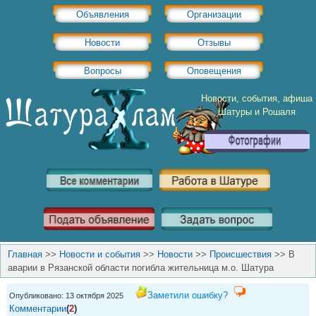
Объявления
Организации
Новости
Отзывы
Вопросы
Оповещения
Новости, события, афиша
Шатуры и Рошаля
Главная
>>
Новости и события
>>
Новости
>>
Происшествия
>>
В
аварии в Рязанской области погибла жительница м.о. Шатура
Заметили ошибку?
Опубликовано: 13 октября 2025
Комментарии
(
2
)