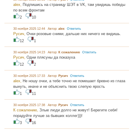
alex,
Подпишись на страницу ШЭТ в VK, там увидишь победы
по всем фронтам
2
10
30 ноября 2025 12:44 Автор:
alex
Ответить
Русич,
Очки розовые сними, дальше них ничего не видишь.
12
1
30 ноября 2025 14:23 Автор:
К сожалению
Ответить
Русич,
Одни плясуны да показуха
12
2
30 ноября 2025 17:33 Автор:
Русич
Ответить
alex,
Не ношу очки, а тебе точно не помешает бревно из глаза
вынуть, иначе и не объяснить твою слепую ярость
1
11
30 ноября 2025 17:38 Автор:
Русич
Ответить
К сожалению,
Злые люди долго не живут! Берегите себя!
порадуйте лучше за бывших коллег)))!
3
16