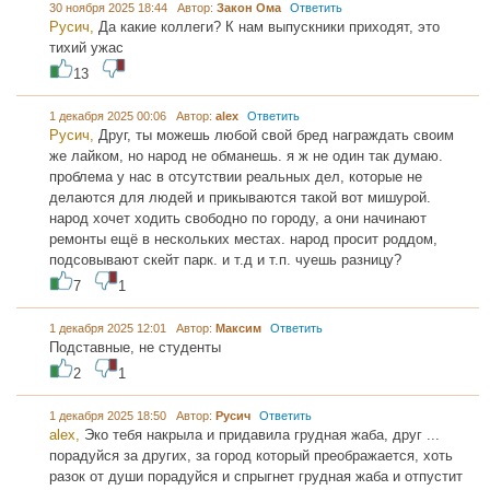
30 ноября 2025 18:44 Автор:
Закон Ома
Ответить
Русич,
Да какие коллеги? К нам выпускники приходят, это
тихий ужас
13
1 декабря 2025 00:06 Автор:
alex
Ответить
Русич,
Друг, ты можешь любой свой бред награждать своим
же лайком, но народ не обманешь. я ж не один так думаю.
проблема у нас в отсутствии реальных дел, которые не
делаются для людей и прикываются такой вот мишурой.
народ хочет ходить свободно по городу, а они начинают
ремонты ещё в нескольких местах. народ просит роддом,
подсовывают скейт парк. и т.д и т.п. чуешь разницу?
7
1
1 декабря 2025 12:01 Автор:
Максим
Ответить
Подставные, не студенты
2
1
1 декабря 2025 18:50 Автор:
Русич
Ответить
alex,
Эко тебя накрыла и придавила грудная жаба, друг ...
порадуйся за других, за город который преображается, хоть
разок от души порадуйся и спрыгнет грудная жаба и отпустит