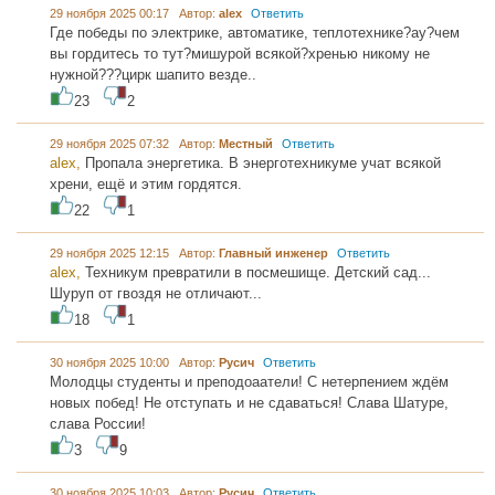
29 ноября 2025 00:17 Автор:
alex
Ответить
Где победы по электрике, автоматике, теплотехнике?ау?чем
вы гордитесь то тут?мишурой всякой?хренью никому не
нужной???цирк шапито везде..
23
2
29 ноября 2025 07:32 Автор:
Местный
Ответить
alex,
Пропала энергетика. В энерготехникуме учат всякой
хрени, ещё и этим гордятся.
22
1
29 ноября 2025 12:15 Автор:
Главный инженер
Ответить
alex,
Техникум превратили в посмешище. Детский сад...
Шуруп от гвоздя не отличают...
18
1
30 ноября 2025 10:00 Автор:
Русич
Ответить
Молодцы студенты и преподоаатели! С нетерпением ждём
новых побед! Не отступать и не сдаваться! Слава Шатуре,
слава России!
3
9
30 ноября 2025 10:03 Автор:
Русич
Ответить