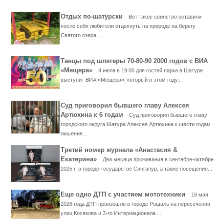
Отдых по-шатурски
Вот такое свинство оставили
после себя любители отдохнуть на природе на берегу
Святого озера,...
Танцы под шлягеры 70-80-90 2000 годов с ВИА
«Мещера»
4 июля в 19:00 для гостей парка в Шатуре
выступит ВИА «Мещёра», который в этом году...
Суд приговорил бывшего главу Алексея
Артюхина к 6 годам
Суд приговорил бывшего главу
городского округа Шатура Алексея Артюхина к шести годам
лишения...
Третий номер журнала «Анастасия &
Екатерина»
Два месяца проживания в сентябре-октябре
2025 г. в городе-государстве Сингапур, а также посещение...
Еще одно ДТП с участием мототехники
16 мая
2026 года ДТП произошло в городе Рошаль на пересечении
улиц Косякова и 3-го Интернационала....