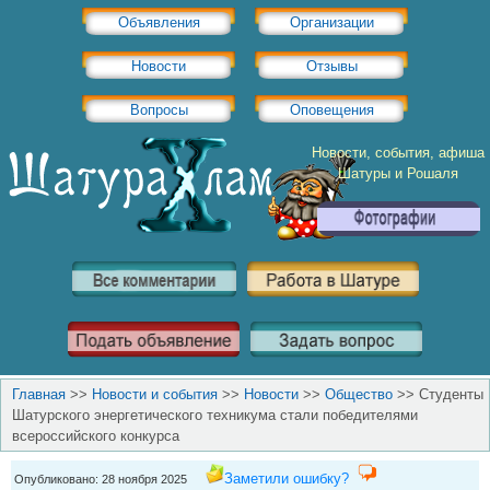
Объявления
Организации
Новости
Отзывы
Вопросы
Оповещения
Новости, события, афиша
Шатуры и Рошаля
Главная
>>
Новости и события
>>
Новости
>>
Общество
>>
Студенты
Шатурского энергетического техникума стали победителями
всероссийского конкурса
Заметили ошибку?
Опубликовано: 28 ноября 2025