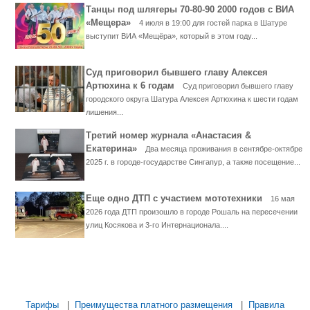
Танцы под шлягеры 70-80-90 2000 годов с ВИА
«Мещера»
4 июля в 19:00 для гостей парка в Шатуре
выступит ВИА «Мещёра», который в этом году...
Суд приговорил бывшего главу Алексея
Артюхина к 6 годам
Суд приговорил бывшего главу
городского округа Шатура Алексея Артюхина к шести годам
лишения...
Третий номер журнала «Анастасия &
Екатерина»
Два месяца проживания в сентябре-октябре
2025 г. в городе-государстве Сингапур, а также посещение...
Еще одно ДТП с участием мототехники
16 мая
2026 года ДТП произошло в городе Рошаль на пересечении
улиц Косякова и 3-го Интернационала....
...... ............. ............. ............. ............ ................... ............
.................. .............. ........... .....
Тарифы
|
Преимущества платного размещения
|
Правила