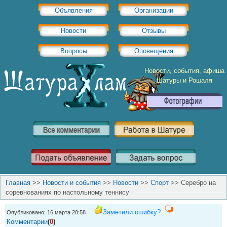
Объявления
Организации
Новости
Отзывы
Вопросы
Оповещения
Новости, события, афиша
Шатуры и Рошаля
Главная
>>
Новости и события
>>
Новости
>>
Спорт
>>
Серебро на
соревнованиях по настольному теннису
Заметили ошибку?
Опубликовано: 16 марта 20:58
Комментарии
(
0
)