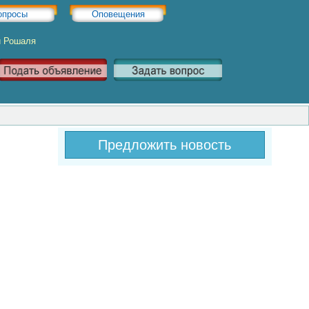
опросы
Оповещения
и Рошаля
Предложить новость