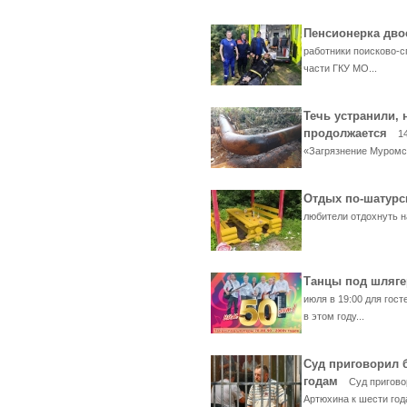
Пенсионерка дво
работники поисково-с
части ГКУ МО...
Течь устранили, 
продолжается
1
«Загрязнение Муромск
Отдых по-шатур
любители отдохнуть на
Танцы под шляге
июля в 19:00 для гос
в этом году...
Суд приговорил 
годам
Суд пригово
Артюхина к шести год