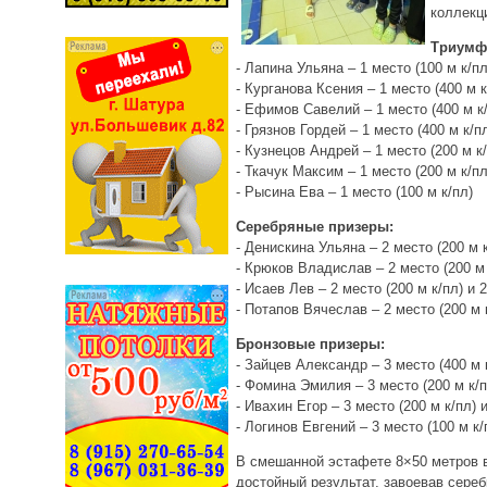
коллекц
Триумфа
- Лапина Ульяна – 1 место (100 м к/пл
- Курганова Ксения – 1 место (400 м к
- Ефимов Савелий – 1 место (400 м к
- Грязнов Гордей – 1 место (400 м к/п
- Кузнецов Андрей – 1 место (200 м к/
- Ткачук Максим – 1 место (200 м к/пл
- Рысина Ева – 1 место (100 м к/пл)
Серебряные призеры:
- Денискина Ульяна – 2 место (200 м к
- Крюков Владислав – 2 место (200 м 
- Исаев Лев – 2 место (200 м к/пл) и 2
- Потапов Вячеслав – 2 место (200 м 
Бронзовые призеры:
- Зайцев Александр – 3 место (400 м 
- Фомина Эмилия – 3 место (200 м к/п
- Ивахин Егор – 3 место (200 м к/пл) и
- Логинов Евгений – 3 место (100 м к/
В смешанной эстафете 8×50 метров 
достойный результат, завоевав сере