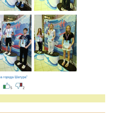
а города Шатура"
5
2