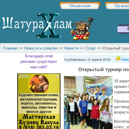
Объявления
Организ
Главная
>>
Новости и события
>>
Новости
>>
Спорт
>>
Открытый турн
Благодаря этой
Заме
Опубликовано: 21 апреля 20:53
рекламе существует
наш сайт!
Открытый турнир по
18 апрел
прошёл 
соревно
Организ
дистанц
возраст
Воспита
класс, 