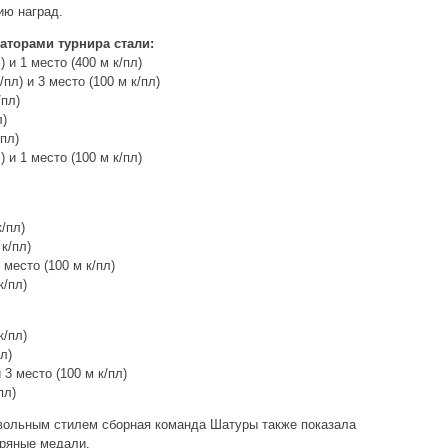
ию наград.
торами турнира стали:
) и 1 место (400 м к/пл)
/пл) и 3 место (100 м к/пл)
/пл)
л)
пл)
) и 1 место (100 м к/пл)
/пл)
к/пл)
 место (100 м к/пл)
к/пл)
к/пл)
л)
 3 место (100 м к/пл)
пл)
вольным стилем сборная команда Шатуры также показала
бряные медали.