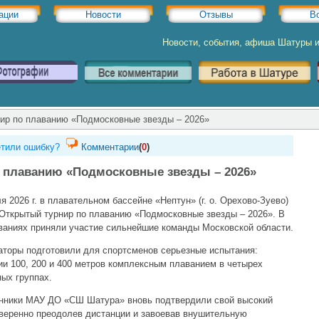
ации
Новости
Отзывы
В
Новости, события, афиша Шатуры 
ир по плаванию «Подмосковные звезды – 2026»
тили ошибку?
Комментарии
(
0
)
 плаванию «Подмосковные звезды – 2026»
я 2026 г. в плавательном бассейне «Нептун» (г. о. Орехово-Зуево)
Открытый турнир по плаванию «Подмосковные звезды – 2026». В
ваниях приняли участие сильнейшие команды Московской области.
аторы подготовили для спортсменов серьезные испытания:
ии 100, 200 и 400 метров комплексным плаванием в четырех
ных группах.
нники МАУ ДО «СШ Шатура» вновь подтвердили свой высокий
уверенно преодолев дистанции и завоевав внушительную