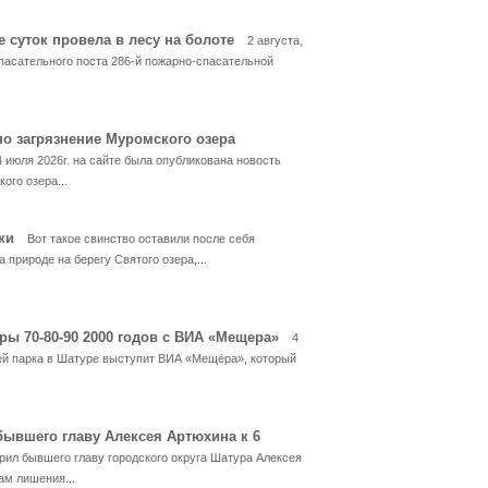
е суток провела в лесу на болоте
2 августа,
пасательного поста 286-й пожарно-спасательной
но загрязнение Муромского озера
4 июля 2026г. на сайте была опубликована новость
ого озера...
ски
Вот такое свинство оставили после себя
 природе на берегу Святого озера,...
ры 70-80-90 2000 годов с ВИА «Мещера»
4
тей парка в Шатуре выступит ВИА «Мещёра», который
бывшего главу Алексея Артюхина к 6
рил бывшего главу городского округа Шатура Алексея
ам лишения...