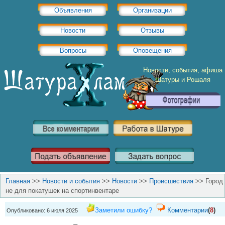
Объявления
Организации
Новости
Отзывы
Вопросы
Оповещения
Новости, события, афиша
Шатуры и Рошаля
Главная
>>
Новости и события
>>
Новости
>>
Происшествия
>>
Город
не для покатушек на спортинвентаре
Заметили ошибку?
Комментарии
(
8
)
Опубликовано: 6 июля 2025