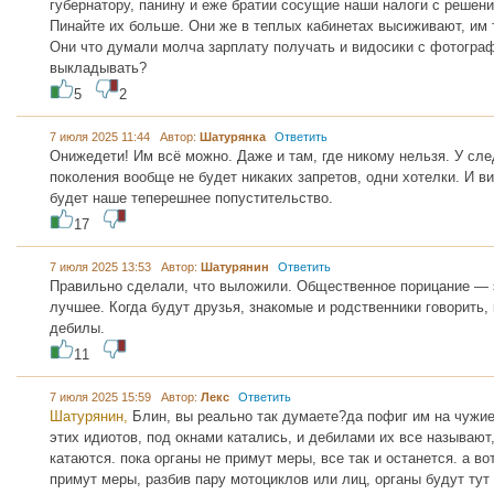
губернатору, панину и еже братии сосущие наши налоги с решен
Пинайте их больше. Они же в теплых кабинетах высиживают, им 
Они что думали молча зарплату получать и видосики с фотогр
выкладывать?
5
2
7 июля 2025 11:44 Автор:
Шатурянка
Ответить
Онижедети! Им всё можно. Даже и там, где никому нельзя. У сл
поколения вообще не будет никаких запретов, одни хотелки. И в
будет наше теперешнее попустительство.
17
7 июля 2025 13:53 Автор:
Шатурянин
Ответить
Правильно сделали, что выложили. Общественное порицание — 
лучшее. Когда будут друзья, знакомые и родственники говорить, 
дебилы.
11
7 июля 2025 15:59 Автор:
Лекс
Ответить
Шатурянин,
Блин, вы реально так думаете?да пофиг им на чужи
этих идиотов, под окнами катались, и дебилами их все называют,
катаются. пока органы не примут меры, все так и останется. а в
примут меры, разбив пару мотоциклов или лиц, органы будут тут к