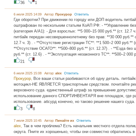
36
1
6 июля 2025 14:09 Автор:
Прокурор
Ответить
Где оборотни? При движении по городу или ДОП водитель питба
оштрафован по нескольким статьям КоАП РФ: - **Управление без
(категория А/А1): - Для взрослых: **5 000–15 000 руб.** (ст. 12.7 ч.
питбайк передан несовершеннолетнему без прав: **30 000 руб.** 
12.7 ч. 3) . - **Отсутствие регистрации ТС**: **1 500–2 000 руб.** (ст
**Отсутствие ОСАГО**: **500–800 руб.** (ст. 12.37) . - **Езда без 
руб.** (ст. 12.6) . - **Эксплуатация незаконного ТС**: **500–2 000 ру
21
6 июля 2025 15:08 Автор:
alex
Ответить
Прокурор,
Все ваши статьи разбиваются об одну деталь. питбай
мотоцикл-НЕ ЯВЛЯЕТСЯ транспортным средством. почитайте ре
верховного суда. единственный штраф за превышение допустимо
использование данного СПОРТИНВЕНТАРЯ вне площадок, где ра
использование. абсурд конечно, но таково решение нашего суда.
3
8
7 июля 2025 10:45 Автор:
Пинайте их
Ответить
alex,
Так в чем проблема? Есть начальник местного отдела полиц
округа. Пните их хорошенько, чтобы они совместно обратились в 