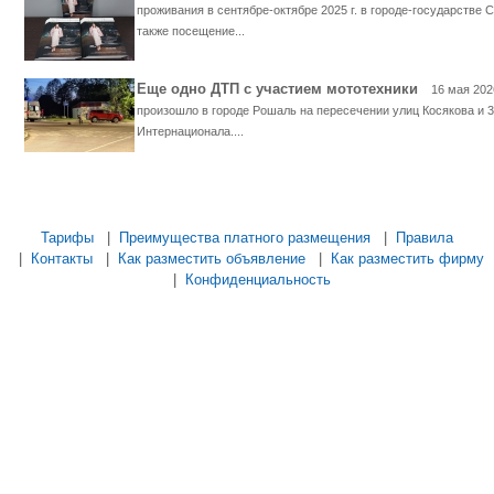
проживания в сентябре-октябре 2025 г. в городе-государстве С
также посещение...
Еще одно ДТП с участием мототехники
16 мая 202
произошло в городе Рошаль на пересечении улиц Косякова и 3
Интернационала....
...... ............. ............. ............. ............ ................... ............ ...............
Тарифы
|
Преимущества платного размещения
|
Правила
|
Контакты
|
Как разместить объявление
|
Как разместить фирму
|
Конфиденциальность