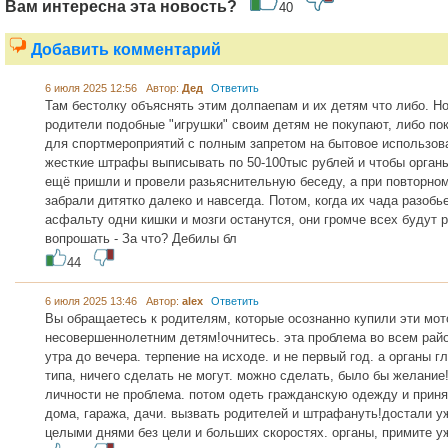
Вам интересна эта новость?
40
Добавить комментарий
6 июля 2025 12:56 Автор:
Дед
Ответить
Там бестолку объяснять этим долпаепам и их детям что либо. 
родители подобные "игрушки" своим детям не покупают, либо по
для спортмероприятий с полным запретом на бытовое использова
жесткие штрафы выписывать по 50-100тыс рублей и чтобы органы
ещё пришли и провели разьяснительную беседу, а при повторно
забрали дитятко далеко и навсегда. Потом, когда их чада разобье
асфальту одни кишки и мозги останутся, они громче всех будут р
вопрошать - За что? Дебилы бл
44
6 июля 2025 13:46 Автор:
alex
Ответить
Вы обращаетесь к родителям, которые осознанно купили эти мо
несовершеннолетним детям!очнитесь. эта проблема во всем райо
утра до вечера. терпение на исходе. и не первый год. а органы г
типа, ничего сделать не могут. можно сделать, было бы желание
личности не проблема. потом одеть гражданскую одежду и приня
дома, гаража, дачи. вызвать родителей и штрафануть!достали у
целыми днями без цели и больших скоростях. органы, примите уж