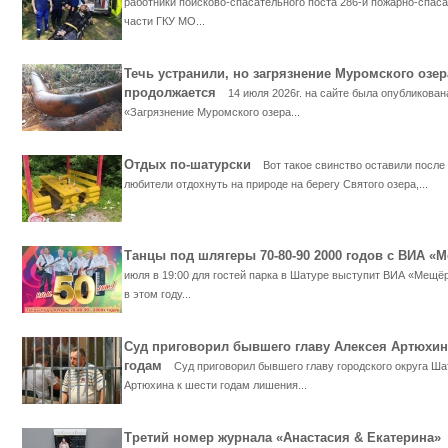
работники поисково-спасательного поста 286-й пожарно-спас
части ГКУ МО...
Течь устранили, но загрязнение Муромского озер
продолжается
14 июля 2026г. на сайте была опубликован
«Загрязнение Муромского озера...
Отдых по-шатурски
Вот такое свинство оставили после
любители отдохнуть на природе на берегу Святого озера,...
Танцы под шлягеры 70-80-90 2000 годов с ВИА 
июля в 19:00 для гостей парка в Шатуре выступит ВИА «Мещё
в этом году...
Суд приговорил бывшего главу Алексея Артюхин
годам
Суд приговорил бывшего главу городского округа Ша
Артюхина к шести годам лишения...
Третий номер журнала «Анастасия & Екатерина