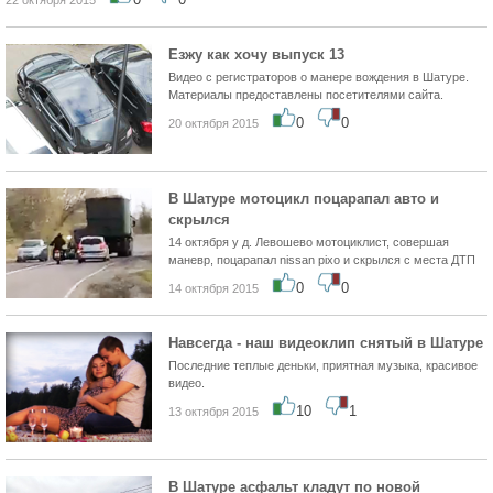
22 октября 2015
Езжу как хочу выпуск 13
Видео с регистраторов о манере вождения в Шатуре.
Материалы предоставлены посетителями сайта.
0
0
20 октября 2015
В Шатуре мотоцикл поцарапал авто и
скрылся
14 октября у д. Левошево мотоциклист, совершая
маневр, поцарапал nissan pixo и скрылся с места ДТП
0
0
14 октября 2015
Навсегда - наш видеоклип снятый в Шатуре
Последние теплые деньки, приятная музыка, красивое
видео.
10
1
13 октября 2015
В Шатуре асфальт кладут по новой