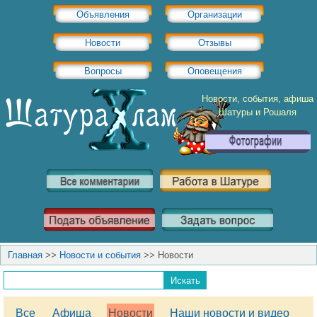
Объявления
Организации
Новости
Отзывы
Вопросы
Оповещения
Новости, события, афиша
Шатуры и Рошаля
Главная
>>
Новости и события
>>
Новости
Все
Афиша
Новости
Наши новости и видео