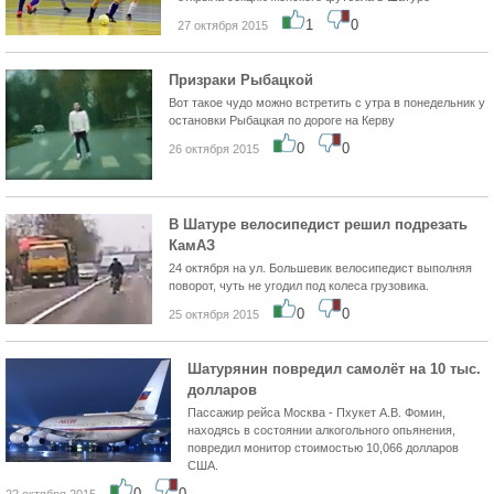
1
0
27 октября 2015
Призраки Рыбацкой
Вот такое чудо можно встретить с утра в понедельник у
остановки Рыбацкая по дороге на Керву
0
0
26 октября 2015
В Шатуре велосипедист решил подрезать
КамАЗ
24 октября на ул. Большевик велосипедист выполняя
поворот, чуть не угодил под колеса грузовика.
0
0
25 октября 2015
Шатурянин повредил самолёт на 10 тыс.
долларов
Пассажир рейса Москва - Пхукет А.В. Фомин,
находясь в состоянии алкогольного опьянения,
повредил монитор стоимостью 10,066 долларов
США.
0
0