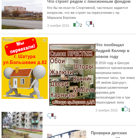
Что строят рядом с пенсионным фондом
Кто бы ни ехал по Спортивной, частенько задается
вопросом, что же строят на пересечении с пр.
Маршала Борзова
2
1
3 ноября 2015
Что пообещал
Андрей Келлер в
новом году
В 2016 году в Шатуре
появятся трехметровая
матрешка-киоск,
уличные часы, три знака
«Я люблю Шатуру»,
первая размеченная
дорожка для
велосипедистов и три
пешеходные зоны
1
2 ноября 2015
0
Проверки детских