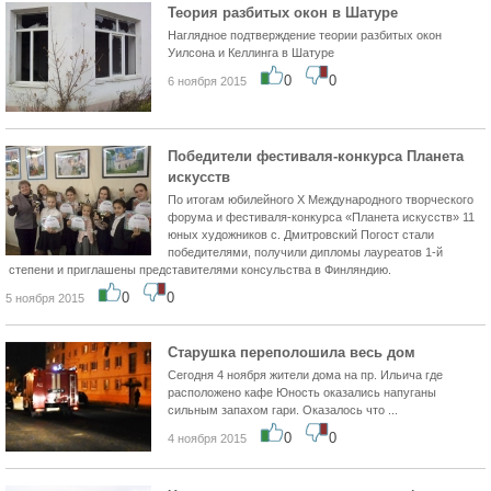
Теория разбитых окон в Шатуре
Наглядное подтверждение теории разбитых окон
Уилсона и Келлинга в Шатуре
0
0
6 ноября 2015
Победители фестиваля-конкурса Планета
искусств
По итогам юбилейного X Международного творческого
форума и фестиваля-конкурса «Планета искусств» 11
юных художников с. Дмитровский Погост стали
победителями, получили дипломы лауреатов 1-й
степени и приглашены представителями консульства в Финляндию.
0
0
5 ноября 2015
Старушка переполошила весь дом
Сегодня 4 ноября жители дома на пр. Ильича где
расположено кафе Юность оказались напуганы
сильным запахом гари. Оказалось что ...
0
0
4 ноября 2015