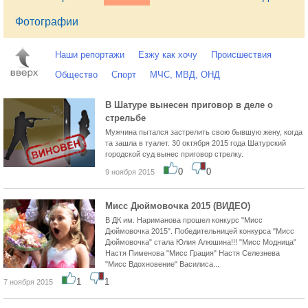
Фотографии
Наши репортажи
Езжу как хочу
Происшествия
Общество
Спорт
МЧС, МВД, ОНД
В Шатуре вынесен приговор в деле о
стрельбе
Мужчина пытался застрелить свою бывшую жену, когда
та зашла в туалет. 30 октября 2015 года Шатурский
городской суд вынес приговор стрелку.
0
0
9 ноября 2015
Мисс Дюймовочка 2015 (ВИДЕО)
В ДК им. Нариманова прошел конкурс "Мисс
Дюймовочка 2015". Победительницей конкурса "Мисс
Дюймовочка" стала Юлия Алюшина!!! "Мисс Модница"
Настя Пименова "Мисс Грация" Настя Селезнева
"Мисс Вдохновение" Василиса...
1
1
7 ноября 2015