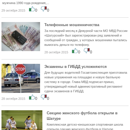
мужчина 1990 года рождения,...
0
0
29 октября 2015
Телефонные мошенничества
За последний месяц в Дежурной части МО МВД России
«Шатурский» был зарегистрирован ряд заявлений и
сообщений от граждан, у которых мошенники пытались
вымогать деньги по телефону.
0
0
28 октября 2015
Экзамены в ГИБДД усложняются
Для будущих водителей Госавтоинспекция приготовила
новые упражнения на площадке и новую балльную
систему в городе. Глава МВД подписал приказ,
утверждающий новый административный регламент
сдачи экзаменов в ГИБДД.
0
0
28 октября 2015
Секцию женского футбола открыли в
Шатуре
Комплексная детско-юношеская спортивная школа
открыла секцию женского футбола в Шатуре