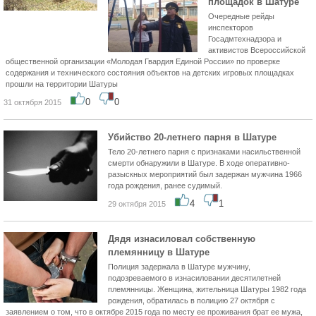
площадок в Шатуре
Очередные рейды
инспекторов
Госадмтехнадзора и
активистов Всероссийской
общественной организации «Молодая Гвардия Единой России» по проверке
содержания и технического состояния объектов на детских игровых площадках
прошли на территории Шатуры
0
0
31 октября 2015
Убийство 20-летнего парня в Шатуре
Тело 20-летнего парня с признаками насильственной
смерти обнаружили в Шатуре. В ходе оперативно-
разыскных мероприятий был задержан мужчина 1966
года рождения, ранее судимый.
4
1
29 октября 2015
Дядя изнасиловал собственную
племянницу в Шатуре
Полиция задержала в Шатуре мужчину,
подозреваемого в изнасиловании десятилетней
племянницы. Женщина, жительница Шатуры 1982 года
рождения, обратилась в полицию 27 октября с
заявлением о том, что в октябре 2015 года по месту ее проживания брат ее мужа,